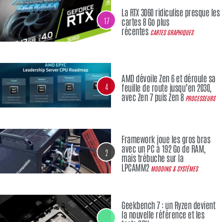
La RTX 3060 ridiculise presque les
17
cartes 8 Go plus
récentes
CARTES GRAPHIQUES
AMD dévoile Zen 6 et déroule sa
4
feuille de route jusqu’en 2030,
avec Zen 7 puis Zen 8
PROCESSEURS
Framework joue les gros bras
avec un PC à 192 Go de RAM,
2
mais trébuche sur la
LPCAMM2
MODDING & SYSTÈMES
Geekbench 7 : un Ryzen devient
la nouvelle référence et les