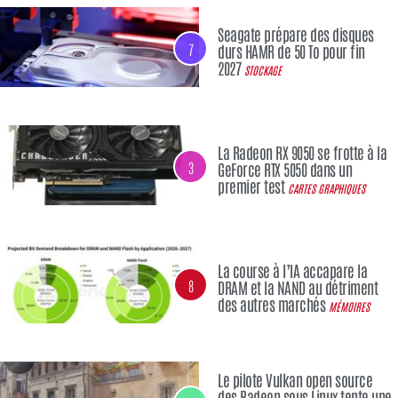
Seagate prépare des disques
7
durs HAMR de 50 To pour fin
2027
STOCKAGE
La Radeon RX 9050 se frotte à la
3
GeForce RTX 5050 dans un
premier test
CARTES GRAPHIQUES
La course à l’IA accapare la
8
DRAM et la NAND au détriment
des autres marchés
MÉMOIRES
Le pilote Vulkan open source
des Radeon sous Linux tente une