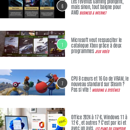
Les revenus Gaming plongent,
6
mais sinon, tout baigne pour
AMD
BUSINESS & INTERNET
Microsoft veut ressusciter le
1
catalogue Xbox grâce à deux
programmes
JEUX VIDÉO
CPU 8 cœurs et 16 Go de VRAM, le
7
nouveau standard sur Steam ?
Pas si vite !
MODDING & SYSTÈMES
Office 2024 à 17 €, Windows 11 à
RBdC
12 € , et autres ? C'est par ici et
avec un avis.
LES PLANS DU COMPTOIR