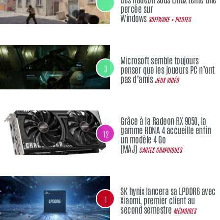
percée sur
Windows
SOFTWARE • PILOTES
Microsoft semble toujours
3
penser que les joueurs PC n’ont
pas d’amis
JEUX VIDÉO
Grâce à la Radeon RX 9050, la
gamme RDNA 4 accueille enfin
12
un modèle 4 Go
(MAJ)
CARTES GRAPHIQUES
SK hynix lancera sa LPDDR6 avec
1
Xiaomi, premier client au
second semestre
MÉMOIRES