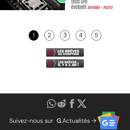
tests CPU
évoluent
SOFTWARE • PILOTES
1
2
3
4
5
Suivez-nous sur
G
.Actualités →