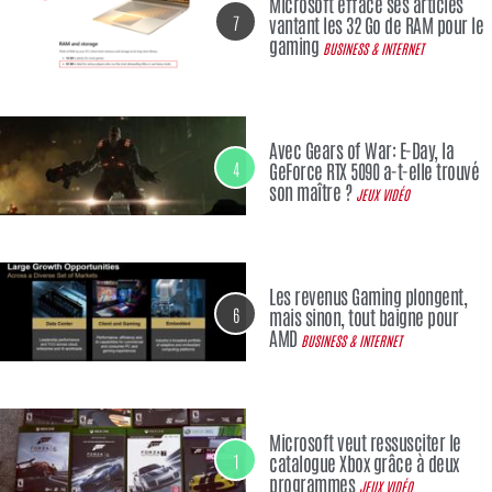
Microsoft efface ses articles
7
vantant les 32 Go de RAM pour le
gaming
BUSINESS & INTERNET
Avec Gears of War: E-Day, la
4
GeForce RTX 5090 a-t-elle trouvé
son maître ?
JEUX VIDÉO
Les revenus Gaming plongent,
6
mais sinon, tout baigne pour
AMD
BUSINESS & INTERNET
Microsoft veut ressusciter le
1
catalogue Xbox grâce à deux
programmes
JEUX VIDÉO