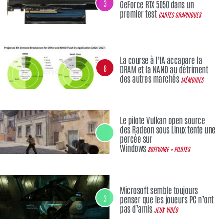
3
GeForce RTX 5050 dans un
premier test
CARTES GRAPHIQUES
La course à l’IA accapare la
8
DRAM et la NAND au détriment
des autres marchés
MÉMOIRES
Le pilote Vulkan open source
des Radeon sous Linux tente une
percée sur
Windows
SOFTWARE • PILOTES
Microsoft semble toujours
3
penser que les joueurs PC n’ont
pas d’amis
JEUX VIDÉO