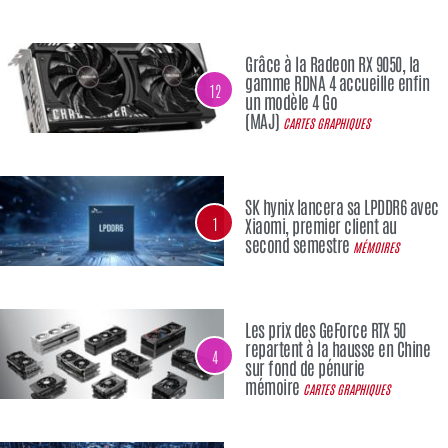
Grâce à la Radeon RX 9050, la
gamme RDNA 4 accueille enfin
12
un modèle 4 Go
(MAJ)
CARTES GRAPHIQUES
SK hynix lancera sa LPDDR6 avec
1
Xiaomi, premier client au
second semestre
MÉMOIRES
Les prix des GeForce RTX 50
repartent à la hausse en Chine
4
sur fond de pénurie
mémoire
CARTES GRAPHIQUES