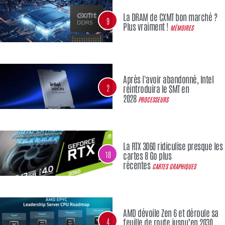
La DRAM de CXMT bon marché ?
9
Plus vraiment !
MÉMOIRES
Après l'avoir abandonné, Intel
2
réintroduira le SMT en
2028
PROCESSEURS
La RTX 3060 ridiculise presque les
18
cartes 8 Go plus
récentes
CARTES GRAPHIQUES
AMD dévoile Zen 6 et déroule sa
4
feuille de route jusqu’en 2030,