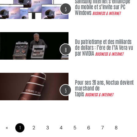
Samsung Internet s’émancipe
du mobile et s’invite sur PC
5
Windows
BUSINESS & INTERNET
Du patriotisme et des milliards
de dollars : l’ère de l’IA Vera vu
8
par NVIDIA
BUSINESS & INTERNET
Pour ses 20 ans, Noctua devient
marchand de
5
tapis
BUSINESS & INTERNET
«
1
2
3
4
5
6
7
8