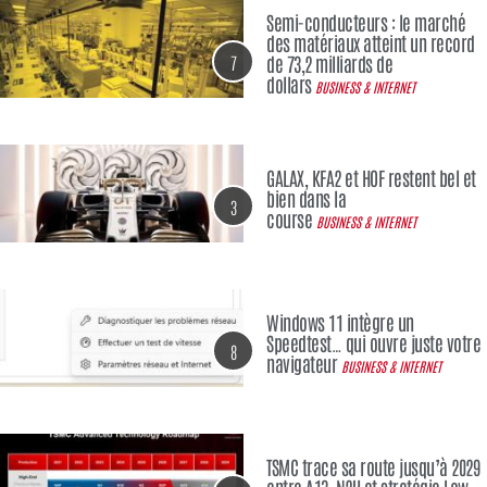
Semi-conducteurs : le marché
des matériaux atteint un record
7
de 73,2 milliards de
dollars
BUSINESS & INTERNET
GALAX, KFA2 et HOF restent bel et
bien dans la
3
course
BUSINESS & INTERNET
Windows 11 intègre un
Speedtest… qui ouvre juste votre
8
navigateur
BUSINESS & INTERNET
TSMC trace sa route jusqu’à 2029
entre A13, N2U et stratégie Low-