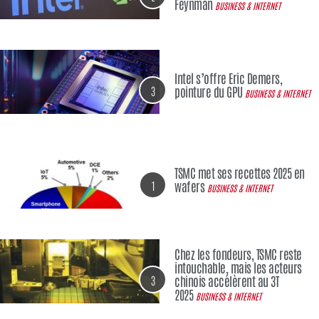
Feynman
BUSINESS & INTERNET
Intel s’offre Eric Demers,
3
pointure du GPU
BUSINESS & INTERNET
TSMC met ses recettes 2025 en
1
wafers
BUSINESS & INTERNET
Chez les fondeurs, TSMC reste
intouchable, mais les acteurs
3
chinois accélèrent au 3T
2025
BUSINESS & INTERNET