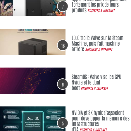
fortement les prix de leurs
7
produits
BUSINESS & INTERNET
LDLC trolle Valve sur la Steam
Machine, puis fait machine
16
arrière
BUSINESS & INTERNET
SteamOS : Valve vise les GPU
Nvidia et le dual
9
boot
BUSINESS & INTERNET
NVIDIA et SK hynix s’associent
pour développer la mémoire des
5
infrastructures
d’IA
BUSINESS & INTERNET