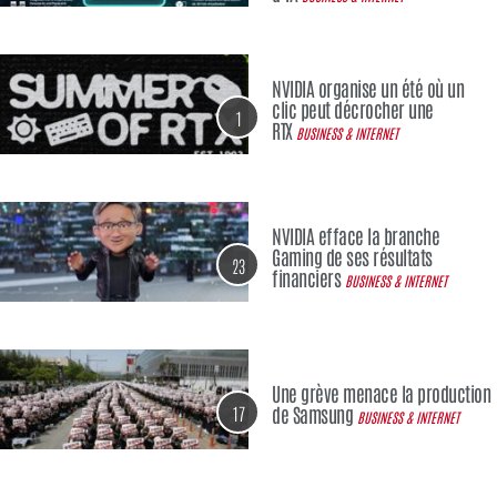
NVIDIA organise un été où un
clic peut décrocher une
1
RTX
BUSINESS & INTERNET
NVIDIA efface la branche
Gaming de ses résultats
23
financiers
BUSINESS & INTERNET
Une grève menace la production
17
de Samsung
BUSINESS & INTERNET