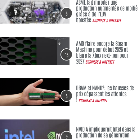
ASML fait miroiter une
production augmentée de moitié
5
grâce à de l’EUV
boostée
BUSINESS & INTERNET
AMD flaire encore la Steam
Machine pour début 2026 et
15
blaire la Xbox next-gen pour
2027
BUSINESS & INTERNET
DRAM et NAND?: les hausses de
prix dépassent les attentes
5
!
BUSINESS & INTERNET
NVIDIA impliquerait Intel dans la
production de sa génération
2