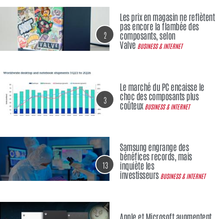
Les prix en magasin ne reflètent
pas encore la flambée des
2
composants, selon
Valve
BUSINESS & INTERNET
Le marché du PC encaisse le
choc des composants plus
3
coûteux
BUSINESS & INTERNET
Samsung engrange des
bénéfices records, mais
13
inquiète les
investisseurs
BUSINESS & INTERNET
Apple et Microsoft augmentent