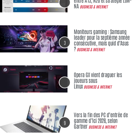
NA
BUSINESS & INTERNET
Moniteurs gaming : Samsung
leader pour la septième année
3
consécutive, mais quid d’Asus
?
BUSINESS & INTERNET
Opera GX vient draguer les
joueurs sous
Linux
BUSINESS & INTERNET
Vers la fin des PC d’entrée de
gamme d’ici 2028, selon
9
Gartner
BUSINESS & INTERNET