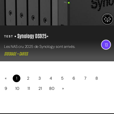
• Synology DS925+
TEST
13
Les NAS cru 2025 de Synology sont arrivés.
STOCKAGE • CARTES
«
1
2
3
4
5
6
7
8
9
10
11
21
80
»