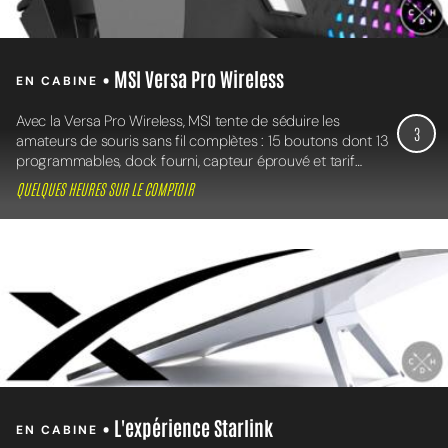
• MSI Versa Pro Wireless
EN CABINE
Avec la Versa Pro Wireless, MSI tente de séduire les
3
amateurs de souris sans fil complètes : 15 boutons dont 13
programmables, dock fourni, capteur éprouvé et tarif
raisonnable.
QUELQUES HEURES SUR LE COMPTOIR
• L'expérience Starlink
EN CABINE