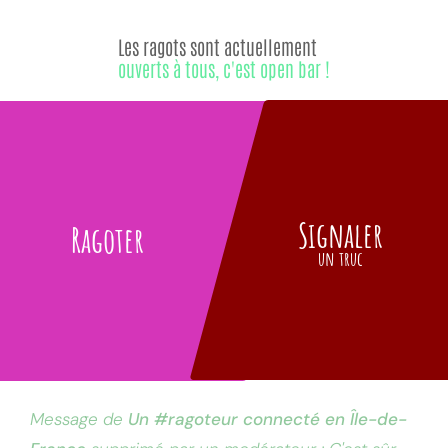
Les ragots sont actuellement
ouverts à tous, c'est open bar !
Signaler
Ragoter
un truc
Message de
Un #ragoteur connecté en Île-de-