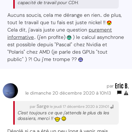
capacité de travail pour CDH.
Aucuns soucis, cela me dérange en rien.. de plus,
tout le travail que tu fais est juste nickel !!
Cela dit, j'avais juste une question
purement
informative
.. (j'en profite)
) le calcul asynchrone
est possible depuis "Pascal" chez Nvidia et
"Polaris" chez AMD (je parle des GPUs "tout
public" ) ?! Ou j'me trompe ??
Eric B.
par
le dimanche 20 décembre 2020 à 10h13
Sarge
par
le jeudi 17 décembre 2020 à 23h01
C'est toujours ce que j'attends le plus ds les
dossiers, merci !!
Désolé si ça a été un peu long à venir, mais