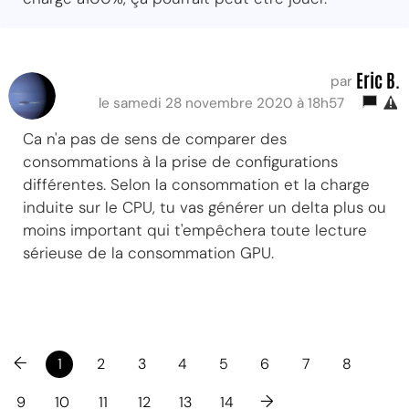
Eric B.
par
le samedi 28 novembre 2020 à 18h57
Ca n'a pas de sens de comparer des
consommations à la prise de configurations
différentes. Selon la consommation et la charge
induite sur le CPU, tu vas générer un delta plus ou
moins important qui t'empêchera toute lecture
sérieuse de la consommation GPU.
←
1
2
3
4
5
6
7
8
→
9
10
11
12
13
14