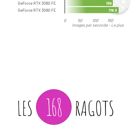
168
LES
RAGOTS