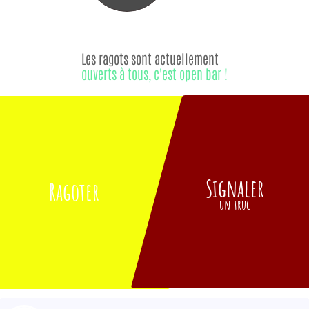
Les ragots sont actuellement
ouverts à tous, c'est open bar !
Signaler
Ragoter
un truc