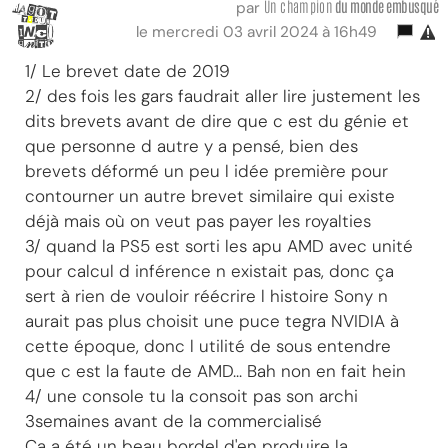
Un champion
du monde embusqué
par
le mercredi 03 avril 2024 à 16h49
1/ Le brevet date de 2019
2/ des fois les gars faudrait aller lire justement les
dits brevets avant de dire que c est du génie et
que personne d autre y a pensé, bien des
brevets déformé un peu l idée première pour
contourner un autre brevet similaire qui existe
déjà mais où on veut pas payer les royalties
3/ quand la PS5 est sorti les apu AMD avec unité
pour calcul d inférence n existait pas, donc ça
sert à rien de vouloir réécrire l histoire Sony n
aurait pas plus choisit une puce tegra NVIDIA à
cette époque, donc l utilité de sous entendre
que c est la faute de AMD... Bah non en fait hein
4/ une console tu la consoit pas son archi
3semaines avant de la commercialisé
Ça a été un beau bordel d'en produire la