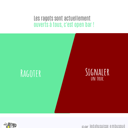
Les ragots sont actuellement
ouverts à tous, c'est open bar !
Signaler
Ragoter
un truc
ledahusuisse embusqué
par