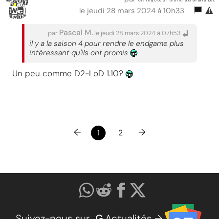
le jeudi 28 mars 2024 à 10h33
Pascal M.
par
le jeudi 28 mars 2024 à 07h53
il y a la saison 4 pour rendre le endgame plus
intéressant qu'ils ont promis
Un peu comme D2-LoD 1.10?
←
→
1
2
Suivez-nous sur
G
.Actualités →