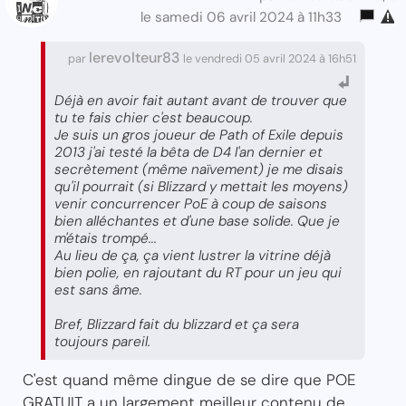
le samedi 06 avril 2024 à 11h33
lerevolteur83
par
le vendredi 05 avril 2024 à 16h51
Déjà en avoir fait autant avant de trouver que
tu te fais chier c'est beaucoup.
Je suis un gros joueur de Path of Exile depuis
2013 j'ai testé la bêta de D4 l'an dernier et
secrètement (même naïvement) je me disais
qu'il pourrait (si Blizzard y mettait les moyens)
venir concurrencer PoE à coup de saisons
bien alléchantes et d'une base solide. Que je
m'étais trompé...
Au lieu de ça, ça vient lustrer la vitrine déjà
bien polie, en rajoutant du RT pour un jeu qui
est sans âme.
Bref, Blizzard fait du blizzard et ça sera
toujours pareil.
C'est quand même dingue de se dire que POE
GRATUIT a un largement meilleur contenu de