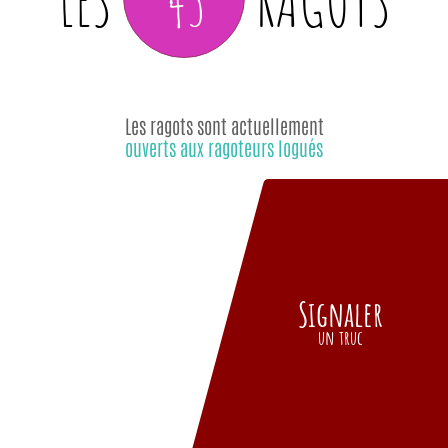
LES
RAGOTS
Les ragots sont actuellement
ouverts aux ragoteurs logués
Signaler
un truc