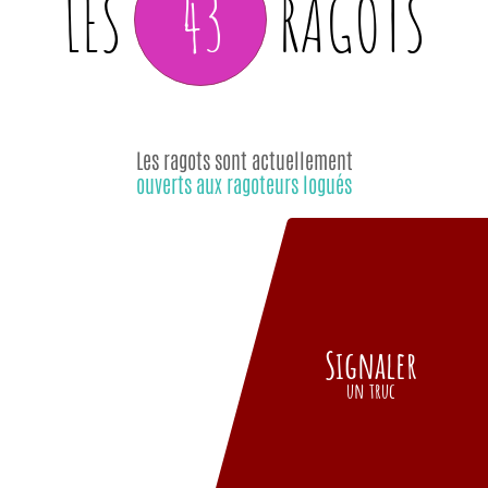
43
LES
RAGOTS
Les ragots sont actuellement
ouverts aux ragoteurs logués
Signaler
un truc