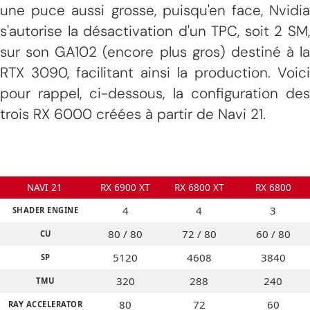
une puce aussi grosse, puisqu'en face, Nvidia
s'autorise la désactivation d'un TPC, soit 2 SM,
sur son GA102 (encore plus gros) destiné à la
RTX 3090, facilitant ainsi la production. Voici
pour rappel, ci-dessous, la configuration des
trois RX 6000 créées à partir de Navi 21.
NAVI 21
RX 6900 XT
RX 6800 XT
RX 6800
4
4
3
SHADER ENGINE
80 / 80
72 / 80
60 / 80
CU
5120
4608
3840
SP
320
288
240
TMU
80
72
60
RAY ACCELERATOR