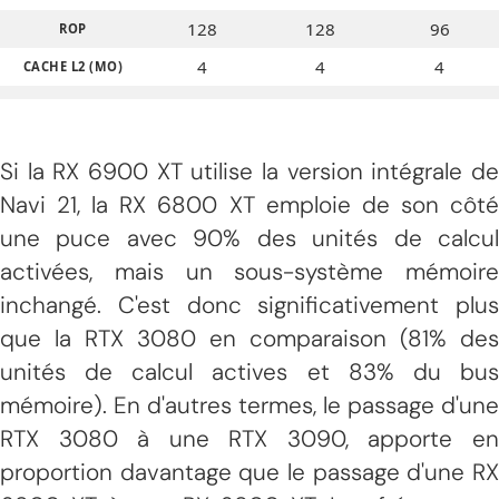
128
128
96
ROP
4
4
4
CACHE L2 (MO)
INFINITY CACHE
128
128
128
(MO)
Si la RX 6900 XT utilise la version intégrale de
BUS MÉMOIRE
256
256
256
(BITS)
Navi 21, la RX 6800 XT emploie de son côté
une puce avec 90% des unités de calcul
activées, mais un sous-système mémoire
inchangé. C'est donc significativement plus
que la RTX 3080 en comparaison (81% des
unités de calcul actives et 83% du bus
mémoire). En d'autres termes, le passage d'une
RTX 3080 à une RTX 3090, apporte en
proportion davantage que le passage d'une RX