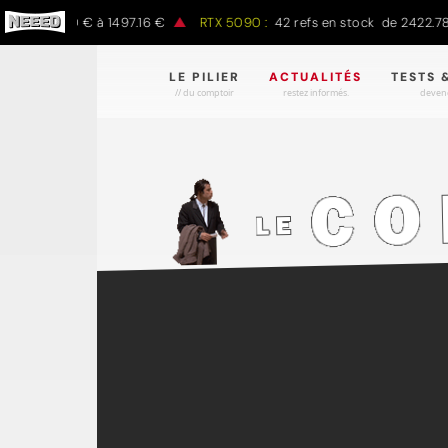
de 797.00 € à 1497.16 €
RTX 5090 :
42 refs en stock de 2422.78 € 
LE PILIER
ACTUALITÉS
TESTS 
// du comptoir
restez informés.
devene