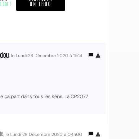
n bar !
UN TRUC
dou
, le Lundi 28 Décembre 2020 à 11h14
e ça part dans tous les sens. Là CP2077
ie
, le Lundi 28 Décembre 2020 à 04h00