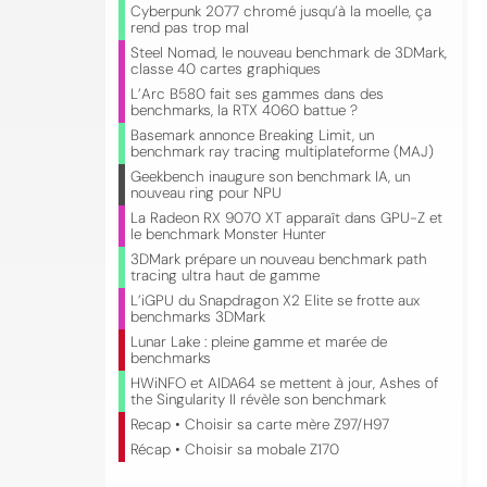
Cyberpunk 2077 chromé jusqu’à la moelle, ça
rend pas trop mal
Steel Nomad, le nouveau benchmark de 3DMark,
classe 40 cartes graphiques
L’Arc B580 fait ses gammes dans des
benchmarks, la RTX 4060 battue ?
Basemark annonce Breaking Limit, un
benchmark ray tracing multiplateforme (MAJ)
Geekbench inaugure son benchmark IA, un
nouveau ring pour NPU
La Radeon RX 9070 XT apparaît dans GPU-Z et
le benchmark Monster Hunter
3DMark prépare un nouveau benchmark path
tracing ultra haut de gamme
L’iGPU du Snapdragon X2 Elite se frotte aux
benchmarks 3DMark
Lunar Lake : pleine gamme et marée de
benchmarks
HWiNFO et AIDA64 se mettent à jour, Ashes of
the Singularity II révèle son benchmark
Recap • Choisir sa carte mère Z97/H97
Récap • Choisir sa mobale Z170