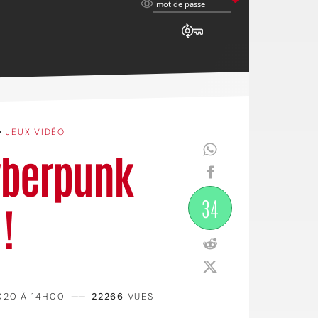
mot
mot de passe
de
passe
•
JEUX VIDÉO
yberpunk
34
!
020 À 14H00
——
22266
VUES