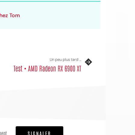
chez Tom
Un peu plus tard ...
Test • AMD Radeon RX 6900 XT
ment
SIGNALER