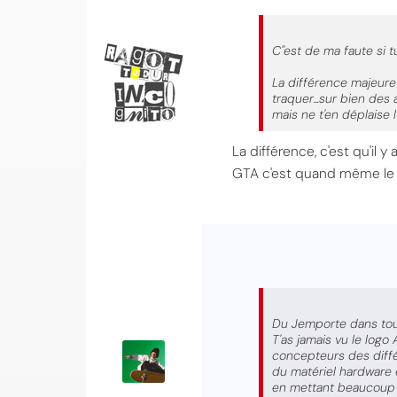
C''est de ma faute si t
La différence majeure
traquer...sur bien des
mais ne t'en déplaise l
La différence, c'est qu'il 
GTA c'est quand même le je
Du Jemporte dans tout
T'as jamais vu le logo
concepteurs des différ
du matériel hardware 
en mettant beaucoup p