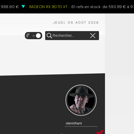
88.90 €
RADEON RX 9070 XT :
61 refs en stock de 593.99 € à 970.
JEUDI, 06 AOÛT 2026
A
identifiant
identifiant