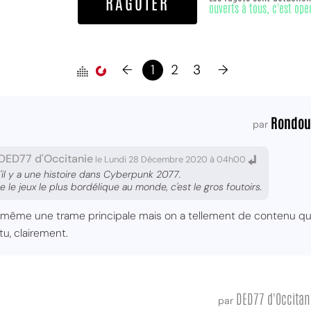
RAGOTER
ouverts à tous, c'est ope
←
1
2
3
→
Rondou
par
DED77 d'Occitanie
le Lundi 28 Décembre 2020 à 04h00
u'il y a une histoire dans Cyberpunk 2077.
e jeux le plus bordélique au monde, c'est le gros foutoirs.
 même une trame principale mais on a tellement de contenu qu
u, clairement.
DED77 d'Occitan
par