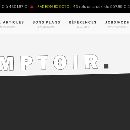
à 4301.97 €
RADEON RX 9070 :
43 refs en stock de 557.99 € à 9
& ARTICLES
BONS PLANS
RÉFÉRENCES
JOBS@CDH
z incollables.
à ne pas rater !
& Guides
Deviendre pilier ?