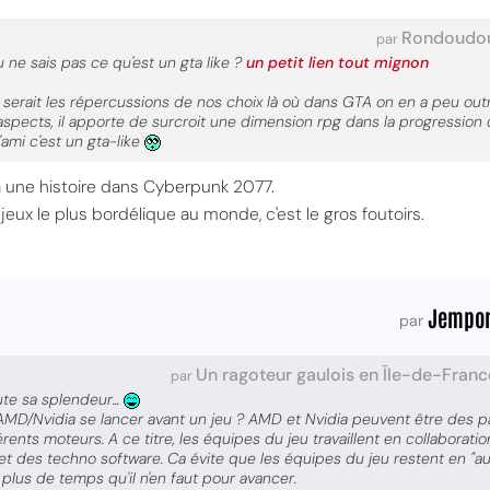
Rondoudo
par
u ne sais pas ce qu'est un gta like ?
un petit lien tout mignon
 serait les répercussions de nos choix là où dans GTA on en a peu outr
 aspects, il apporte de surcroit une dimension rpg dans la progression
'ami c'est un gta-like
y a une histoire dans Cyberpunk 2077.
ux le plus bordélique au monde, c'est le gros foutoirs.
Jempor
par
Un ragoteur gaulois en Île-de-Franc
par
e sa splendeur...
 AMD/Nvidia se lancer avant un jeu ? AMD et Nvidia peuvent être des pa
ents moteurs. A ce titre, les équipes du jeu travaillent en collaborati
et des techno software. Ca évite que les équipes du jeu restent en "a
lus de temps qu'il n'en faut pour avancer.