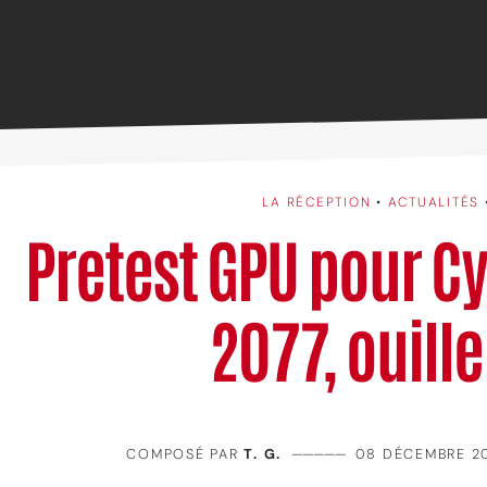
LA RÉCEPTION
•
ACTUALITÉS
Pretest GPU pour C
2077, ouille 
COMPOSÉ PAR
T. G.
—————
08 DÉCEMBRE 2