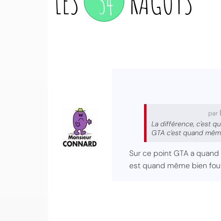
LES
34
RAGOTS
par
La différence, c'est q
GTA c'est quand même l
Sur ce point GTA a quand
est quand même bien fout