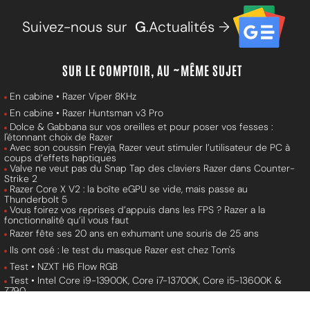
Suivez-nous sur
G
.Actualités →
SUR LE COMPTOIR, AU ~MÊME SUJET
En cabine • Razer Viper 8KHz
En cabine • Razer Huntsman v3 Pro
Dolce & Gabbana sur vos oreilles et pour poser vos fesses :
l'étonnant choix de Razer
Avec son coussin Freyja, Razer veut stimuler l’utilisateur de PC à
coups d’effets haptiques
Valve ne veut pas du Snap Tap des claviers Razer dans Counter-
Strike 2
Razer Core X V2 : la boîte eGPU se vide, mais passe au
Thunderbolt 5
Vous foirez vos reprises d’appuis dans les FPS ? Razer a la
fonctionnalité qu’il vous faut
Razer fête ses 20 ans en exhumant une souris de 25 ans
Ils ont osé : le test du masque Razer est chez Tom's
Test • NZXT H6 Flow RGB
Test • Intel Core i9-13900K, Core i7-13700K, Core i5-13600K &
Z790
Test • Intel Nuc 9 extreme Kit - NUC9i9QNX & Mastercase NC100