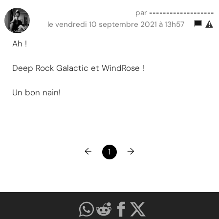
-------------------
par
le vendredi 10 septembre 2021 à 13h57
Ah !
Deep Rock Galactic et WindRose !
Un bon nain!
←
→
1