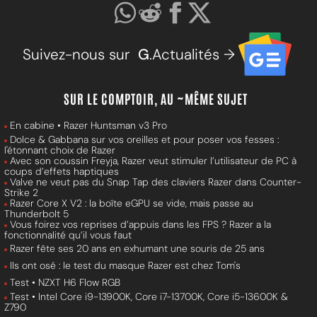
Suivez-nous sur
G
.Actualités →
SUR LE COMPTOIR, AU ~MÊME SUJET
En cabine • Razer Huntsman v3 Pro
Dolce & Gabbana sur vos oreilles et pour poser vos fesses :
l'étonnant choix de Razer
Avec son coussin Freyja, Razer veut stimuler l’utilisateur de PC à
coups d’effets haptiques
Valve ne veut pas du Snap Tap des claviers Razer dans Counter-
Strike 2
Razer Core X V2 : la boîte eGPU se vide, mais passe au
Thunderbolt 5
Vous foirez vos reprises d’appuis dans les FPS ? Razer a la
fonctionnalité qu’il vous faut
Razer fête ses 20 ans en exhumant une souris de 25 ans
Ils ont osé : le test du masque Razer est chez Tom's
Test • NZXT H6 Flow RGB
Test • Intel Core i9-13900K, Core i7-13700K, Core i5-13600K &
Z790