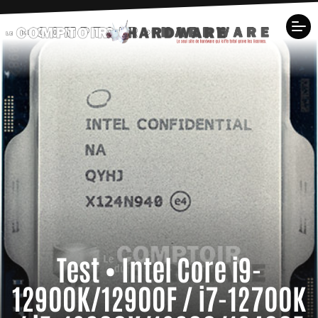
Test • Intel Core i9-
12900K/12900F / i7-12700K