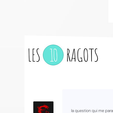
LES
10
RAGOTS
la question qui me par