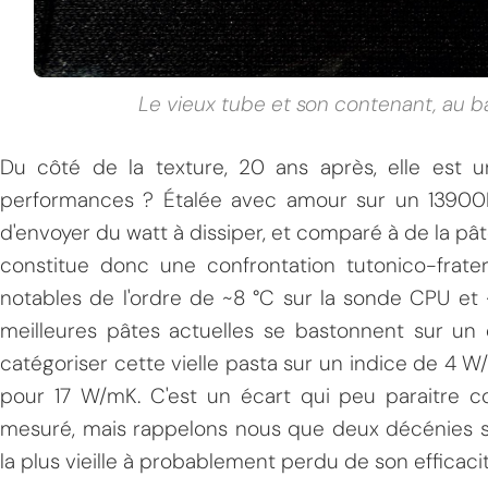
Le vieux tube et son contenant, au ba
Du côté de la texture, 20 ans après, elle est 
performances ? Étalée avec amour sur un 13900K 
d'envoyer du watt à dissiper, et comparé à de la p
constitue donc une confrontation tutonico-fratern
notables de l'ordre de ~8 °C sur la sonde CPU et 
meilleures pâtes actuelles se bastonnent sur un
catégoriser cette vielle pasta sur un indice de 4
pour 17 W/mK. C'est un écart qui peu paraitre c
mesuré, mais rappelons nous que deux décénies s
la plus vieille à probablement perdu de son efficacité,