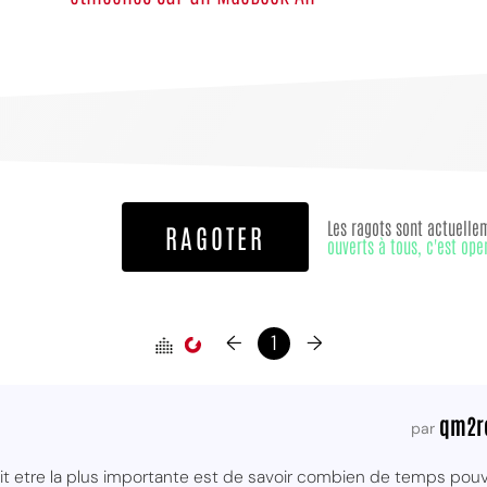
Les ragots sont actuelle
RAGOTER
ouverts à tous, c'est ope
←
1
→
qm2r
par
ait etre la plus importante est de savoir combien de temps pou