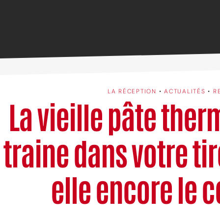
LA RÉCEPTION
•
ACTUALITÉS
•
R
La vieille pâte ther
traine dans votre tir
elle encore le c