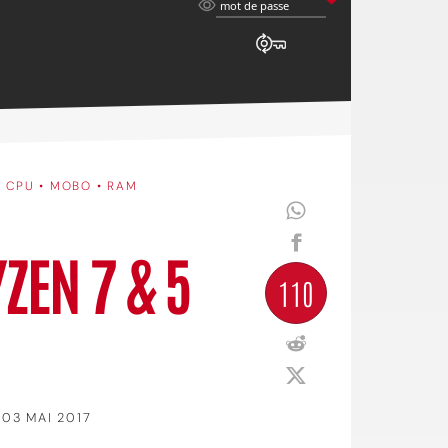
mot
mot de passe
de
passe
•
CPU • MOBO • RAM
ZEN 7 & 5
110
03 MAI 2017