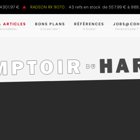
 €
RADEON RX 9070 :
43 refs en stock de 557.99 € à 988.90 €
& ARTICLES
BONS PLANS
RÉFÉRENCES
JOBS@CDH
z incollables.
à ne pas rater !
& Guides
Deviendre pilier ?