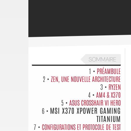
SOMMAIRE
1 •
PRÉAMBULE
2 •
ZEN, UNE NOUVELLE ARCHITECTURE
3 •
RYZEN
4 •
AM4 & X370
5 •
ASUS CROSSHAIR VI HERO
MSI X370 XPOWER GAMING
6 •
TITANIUM
7 •
CONFIGURATIONS ET PROTOCOLE DE TEST