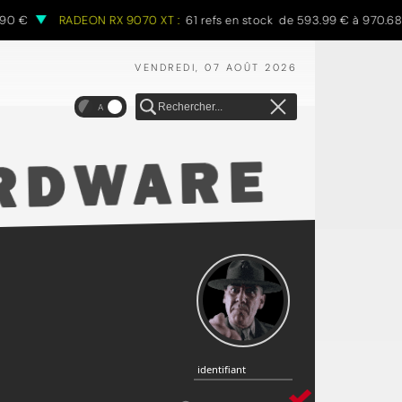
RADEON RX 9070 XT :
61 refs en stock de 593.99 € à 970.68 €
VENDREDI, 07 AOÛT 2026
A
identifiant
identifiant