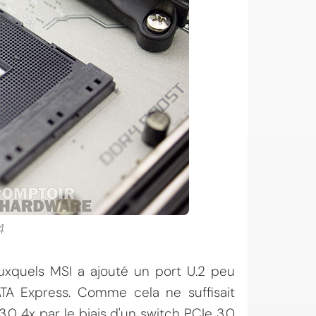
4
xquels MSI a ajouté un port U.2 peu
TA Express. Comme cela ne suffisait
3.0 4x par le biais d'un switch PCIe 3.0