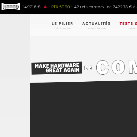
€ à 1497.16 €
RTX 5090 :
42 refs en stock de 2422.78 € à 4301.97
LE PILIER
ACTUALITÉS
TESTS 
// du comptoir
restez informés.
devene