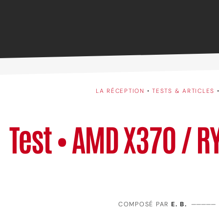
LA RÉCEPTION
•
TESTS & ARTICLES
Test • AMD X370 / RY
COMPOSÉ PAR
E. B.
—————