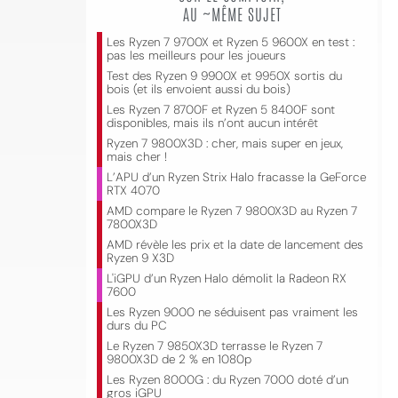
AU ~MÊME SUJET
Les Ryzen 7 9700X et Ryzen 5 9600X en test :
pas les meilleurs pour les joueurs
Test des Ryzen 9 9900X et 9950X sortis du
bois (et ils envoient aussi du bois)
Les Ryzen 7 8700F et Ryzen 5 8400F sont
disponibles, mais ils n’ont aucun intérêt
Ryzen 7 9800X3D : cher, mais super en jeux,
mais cher !
L’APU d’un Ryzen Strix Halo fracasse la GeForce
RTX 4070
AMD compare le Ryzen 7 9800X3D au Ryzen 7
7800X3D
AMD révèle les prix et la date de lancement des
Ryzen 9 X3D
L'iGPU d’un Ryzen Halo démolit la Radeon RX
7600
Les Ryzen 9000 ne séduisent pas vraiment les
durs du PC
Le Ryzen 7 9850X3D terrasse le Ryzen 7
9800X3D de 2 % en 1080p
Les Ryzen 8000G : du Ryzen 7000 doté d’un
gros iGPU