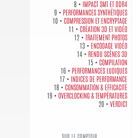
8 •
IMPACT SMT ET DDR4
9 •
PERFORMANCES SYNTHÉTIQUES
10 •
COMPRESSION ET ENCRYPTAGE
11 •
CRÉATION 3D ET VIDÉO
12 •
TRAITEMENT PHOTOS
13 •
ENCODAGE VIDÉO
14 •
RENDU SCÈNES 3D
15 •
COMPILATION
16 •
PERFORMANCES LUDIQUES
17 •
INDICES DE PERFORMANCE
18 •
CONSOMMATION & EFFICACITÉ
19 •
OVERCLOCKING & TEMPÉRATURES
20 •
VERDICT
SUR LE COMPTOIR,