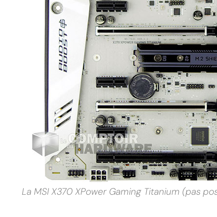
MPT
La MSI X370 XPower Gaming Titanium (pas poss