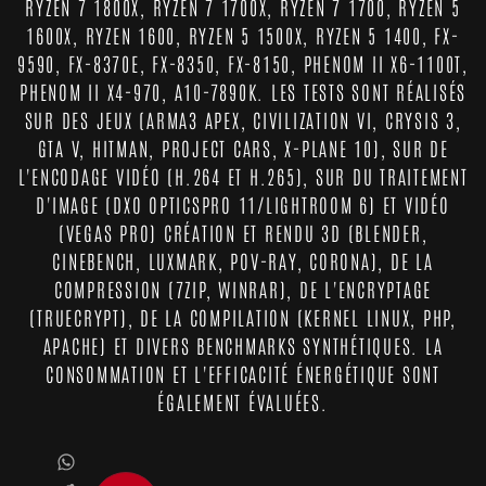
RYZEN 7 1800X, RYZEN 7 1700X, RYZEN 7 1700, RYZEN 5
1600X, RYZEN 1600, RYZEN 5 1500X, RYZEN 5 1400, FX-
9590, FX-8370E, FX-8350, FX-8150, PHENOM II X6-1100T,
PHENOM II X4-970, A10-7890K. LES TESTS SONT RÉALISÉS
SUR DES JEUX (ARMA3 APEX, CIVILIZATION VI, CRYSIS 3,
GTA V, HITMAN, PROJECT CARS, X-PLANE 10), SUR DE
L'ENCODAGE VIDÉO (H.264 ET H.265), SUR DU TRAITEMENT
D'IMAGE (DXO OPTICSPRO 11/LIGHTROOM 6) ET VIDÉO
(VEGAS PRO) CRÉATION ET RENDU 3D (BLENDER,
CINEBENCH, LUXMARK, POV-RAY, CORONA), DE LA
COMPRESSION (7ZIP, WINRAR), DE L'ENCRYPTAGE
(TRUECRYPT), DE LA COMPILATION (KERNEL LINUX, PHP,
APACHE) ET DIVERS BENCHMARKS SYNTHÉTIQUES. LA
CONSOMMATION ET L'EFFICACITÉ ÉNERGÉTIQUE SONT
ÉGALEMENT ÉVALUÉES.