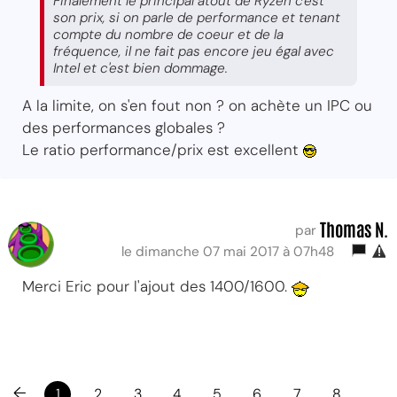
Finalement le principal atout de Ryzen c'est
son prix, si on parle de performance et tenant
compte du nombre de coeur et de la
fréquence, il ne fait pas encore jeu égal avec
Intel et c'est bien dommage.
A la limite, on s'en fout non ? on achète un IPC ou
des performances globales ?
Le ratio performance/prix est excellent
Thomas N.
par
le dimanche 07 mai 2017 à 07h48
Merci Eric pour l'ajout des 1400/1600.
←
1
2
3
4
5
6
7
8