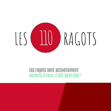
110
LES
RAGOTS
Les ragots sont actuellement
ouverts à tous, c'est open bar !