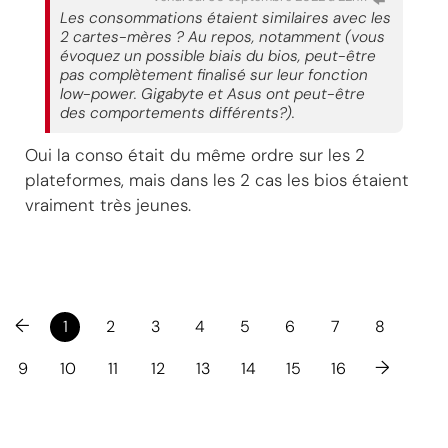
Les consommations étaient similaires avec les
2 cartes-mères ? Au repos, notamment (vous
évoquez un possible biais du bios, peut-être
pas complètement finalisé sur leur fonction
low-power. Gigabyte et Asus ont peut-être
des comportements différents?).
Oui la conso était du même ordre sur les 2
plateformes, mais dans les 2 cas les bios étaient
vraiment très jeunes.
←
1
2
3
4
5
6
7
8
→
9
10
11
12
13
14
15
16