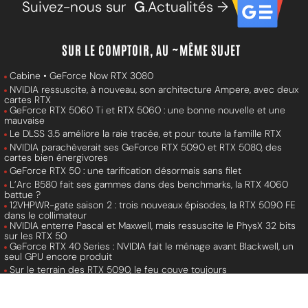
Suivez-nous sur
G
.Actualités →
SUR LE COMPTOIR, AU ~MÊME SUJET
Cabine • GeForce Now RTX 3080
NVIDIA ressuscite, à nouveau, son architecture Ampere, avec deux
cartes RTX
GeForce RTX 5060 Ti et RTX 5060 : une bonne nouvelle et une
mauvaise
Le DLSS 3.5 améliore la raie tracée, et pour toute la famille RTX
NVIDIA parachèverait ses GeForce RTX 5090 et RTX 5080, des
cartes bien énergivores
GeForce RTX 50 : une tarification désormais sans filet
L’Arc B580 fait ses gammes dans des benchmarks, la RTX 4060
battue ?
12VHPWR-gate saison 2 : trois nouveaux épisodes, la RTX 5090 FE
dans le collimateur
NVIDIA enterre Pascal et Maxwell, mais ressuscite le PhysX 32 bits
sur les RTX 50
GeForce RTX 40 Series : NVIDIA fait le ménage avant Blackwell, un
seul GPU encore produit
Sur le terrain des RTX 5090, le feu couve toujours
RTX 3050 6 Go, un GPU comme on n'en fait plus (si seulement...)