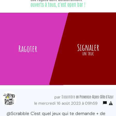
ouverts à tous, c'est open bar !
Signaler
Ragoter
un truc
Sosombre
en Provence-Alpes-Côte d'Azur
par
le mercredi 16 août 2023 à 09h59
@Scrabble C'est quel jeux qui te demande + de