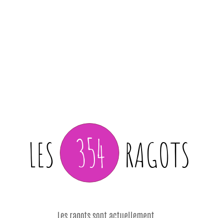
354
LES
RAGOTS
Les ragots sont actuellement