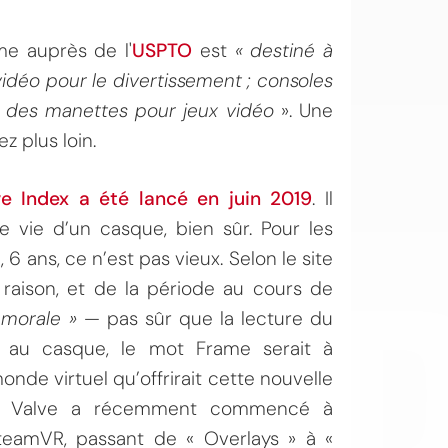
e auprès de l'
USPTO
est
« destiné à
vidéo pour le divertissement ; consoles
ir des manettes pour jeux vidéo
». Une
z plus loin.
ve Index a été lancé en juin 2019
. Il
OI
 vie d’un casque, bien sûr. Pour les
 6 ans, ce n’est pas vieux. Selon le site
 raison, et de la période au cours de
 morale »
— pas sûr que la lecture du
r au casque, le mot Frame serait à
de virtuel qu’offrirait cette nouvelle
er : Valve a récemment commencé à
teamVR, passant de « Overlays » à «