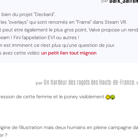
par
git bien du projet "Deckard".
 les "overlays" qui sont renomés en "Frame" dans Steam VR.
t peut etre également le plus gros point, Valve propose un rend
m ! Fini l'appelation EV1 ou autres !
 est imminent ce n'est plus qu'une question de jour.
s avez cette vidéo:
un petit lien tout mignon
Un hardeur des ragots des Hauts-de-France
par
,
expression de cette femme et le poney visiblement
'origine de l'illustration mais deux humains en pleine campagne d
er ?