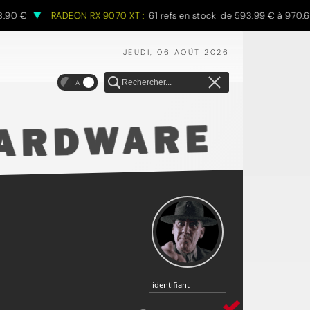
90 €
RADEON RX 9070 XT :
61 refs en stock de 593.99 € à 970.68 
JEUDI, 06 AOÛT 2026
A
identifiant
identifiant