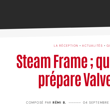
LA RÉCEPTION
•
ACTUALITÉS
•
G
Steam Frame ; q
prépare Valve
COMPOSÉ PAR
RÉMI B.
—————
04 SEPTEMBRE