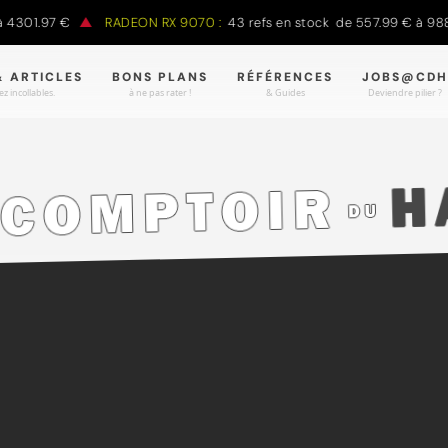
301.97 €
RADEON RX 9070 :
43 refs en stock de 557.99 € à 988.
& ARTICLES
BONS PLANS
RÉFÉRENCES
JOBS@CDH
z incollables.
à ne pas rater !
& Guides
Deviendre pilier ?