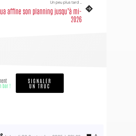
Un peu plus tard ...
ua affine son planning jusqu’à mi-
2026
ment
SIGNALER
n bar !
UN TRUC
NS