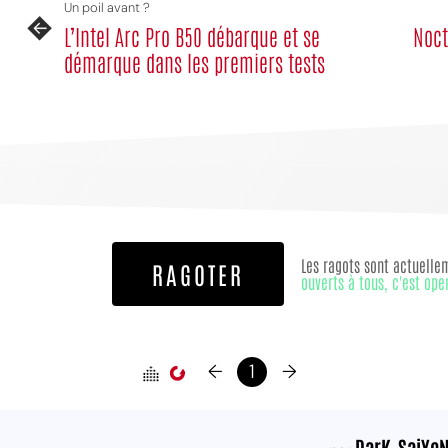
Un poil avant ?
L’Intel Arc Pro B50 débarque et se
Noct
démarque dans les premiers tests
Les ragots sont actuelle
RAGOTER
ouverts à tous, c'est ope
←
1
→
DarK_SaiYe