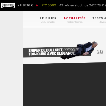
97.00 € à 1497.16 €
RTX 5090 :
42 refs en stock de 2422.78 € à 4
LE PILIER
ACTUALITÉS
TESTS 
// du comptoir
restez informés.
devene