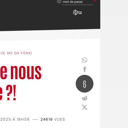
mot
mot de passe
de
passe
IVE ME DA F0NK!
ue nous
6
 ?!
 2025 À 18H56
——
24616
VUES