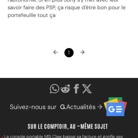
savoir faire des PSP, ça risque d'être bon pour le
portefeuille tout ça
←
→
1
Suivez-nous sur
G
.Actualités →
SUR LE COMPTOIR, AU ~MÊME SUJET
La console portable MSI Claw baisse sa facture et gonfle ses