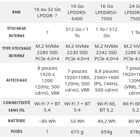
16 Go
16 Go
24 G
16 ou 32 Go
LPDDR5-
LPDDR5X-
LPDDR
RAM
LPDDR- ?
6400
7500
750
STOCKAGE
512 Go / 1
1 To / 512
?
1 To
To
Go
INTERNE
M.2 NVMe
M.2 NVMe
M.2 NVMe
M.2 N
TYPE STOCKAGE
2280 SSD
2230 SSD
2242 SSD
2280 
INTERNE
PCIe 4.0×4
PCIe 4.0×4
PCIe 4.0×4
PCIe 4
8 pouces
7 pou
7 pouces
8,8 pouces
1920 x
1920×1
1920×1080,
2560×1600
1200
120H
AFFICHAGE
120Hz, 500
IPS, 144Hz,
120Hz, 500
(VRR), 
cd/m
, VRR
500 cd/m
2
2
cd/m
, VRR
cd/m
2
CONNECTIVITÉ
Wi-Fi 7 + BT
Wi-Fi 7 + BT
Wi-Fi 6E,
Wi-Fi 6E
5.4
5.4
BT 5.2
5.2
SANS FIL
~80 Wh
53 Wh
49,2 Wh
80 W
BATTERIE
?
675 g
854g
678
POIDS