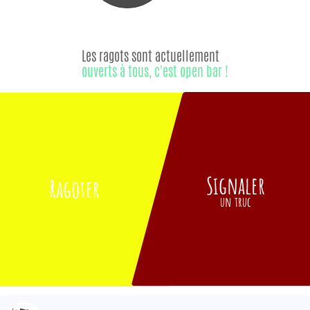
Les ragots sont actuellement
ouverts à tous, c'est open bar !
Signaler
Ragoter
un truc