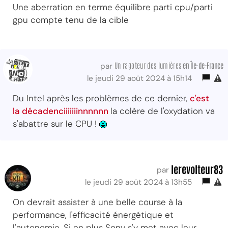
Une aberration en terme équilibre parti cpu/parti
gpu compte tenu de la cible
Un ragoteur des lumières
en Île-de-France
par
le jeudi 29 août 2024 à 15h14
Du Intel après les problèmes de ce dernier,
c'est
la décadenciiiiiiinnnnnn
la colère de l'oxydation va
s'abattre sur le CPU !
lerevolteur83
par
le jeudi 29 août 2024 à 13h55
On devrait assister à une belle course à la
performance, l'efficacité énergétique et
l'autonomie. Si en plus Sony s'y met avec leur