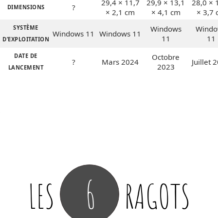
29,4 × 11,7
29,9 × 13,1
28,0 × 
?
DIMENSIONS
× 2,1 cm
× 4,1 cm
× 3,7
SYSTÈME
Windows
Windo
Windows 11
Windows 11
11
11
D’EXPLOITATION
DATE DE
Octobre
?
Mars 2024
Juillet 
2023
LANCEMENT
6
LES
RAGOTS