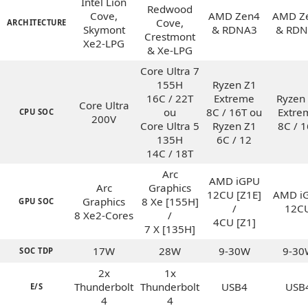
Intel Lion
Redwood
Cove,
AMD Zen4
AMD Z
Cove,
ARCHITECTURE
Skymont
& RDNA3
& RDN
Crestmont
Xe2-LPG
& Xe-LPG
Core Ultra 7
155H
Ryzen Z1
16C / 22T
Extreme
Ryzen
Core Ultra
ou
8C / 16T ou
Extre
CPU SOC
200V
Core Ultra 5
Ryzen Z1
8C / 
135H
6C / 12
14C / 18T
Arc
AMD iGPU
Arc
Graphics
12CU [Z1E]
AMD i
Graphics
8 Xe [155H]
GPU SOC
/
12C
8 Xe2-Cores
/
4CU [Z1]
7 X [135H]
17W
28W
9-30W
9-30
SOC TDP
2x
1x
Thunderbolt
Thunderbolt
USB4
USB
E/S
4
4