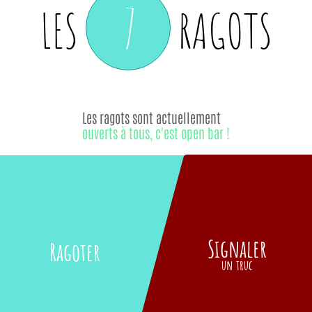
7
LES
RAGOTS
Les ragots sont actuellement
ouverts à tous, c'est open bar !
Signaler
Ragoter
un truc