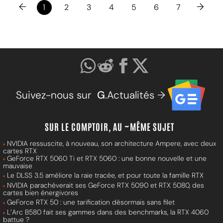
←
→
1
2
3
4
5
6
7
Suivez-nous sur
G
.Actualités →
SUR LE COMPTOIR, AU ~MÊME SUJET
NVIDIA ressuscite, à nouveau, son architecture Ampere, avec deux
cartes RTX
GeForce RTX 5060 Ti et RTX 5060 : une bonne nouvelle et une
mauvaise
Le DLSS 3.5 améliore la raie tracée, et pour toute la famille RTX
NVIDIA parachèverait ses GeForce RTX 5090 et RTX 5080, des
cartes bien énergivores
GeForce RTX 50 : une tarification désormais sans filet
L’Arc B580 fait ses gammes dans des benchmarks, la RTX 4060
battue ?