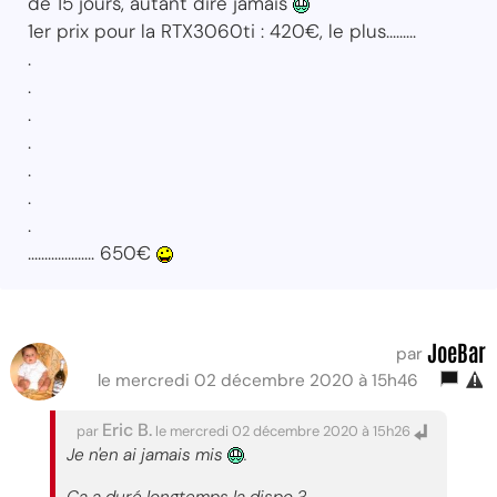
de 15 jours, autant dire jamais
1er prix pour la RTX3060ti : 420€, le plus.........
.
.
.
.
.
.
.
.................... 650€
JoeBar
par
le mercredi 02 décembre 2020 à 15h46
Eric B.
par
le mercredi 02 décembre 2020 à 15h26
Je n'en ai jamais mis
.
Ca a duré longtemps la dispo ?