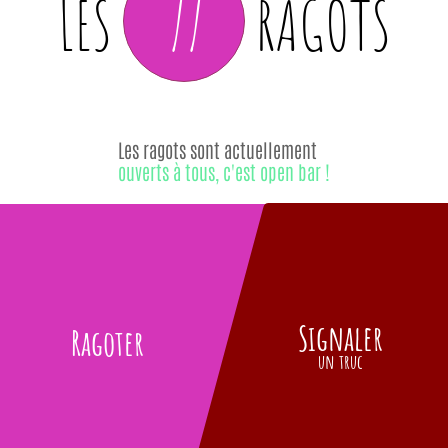
77
LES
RAGOTS
Les ragots sont actuellement
ouverts à tous, c'est open bar !
Signaler
Ragoter
un truc