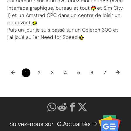
J'ai démarré sur Atari 520 chez moi en 1983 (Avec
interface graphique, bureau et tout
et Sim City
1) et un Amstrad CPC dans un centre de loisir un
peu avant
Puis un jour je suis passé sur un Celeron 300 et
j'ai joué au 1er Need for Speed
←
→
1
2
3
4
5
6
7
Suivez-nous sur
G
.Actualités →