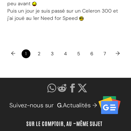
peu avant
Puis un jour je suis passé sur un Celeron 300 et
j'ai joué au 1er Need for Speed
←
→
1
2
3
4
5
6
7
Suivez-nous sur
G
.Actualités →
SUR LE COMPTOIR, AU ~MÊME SUJET