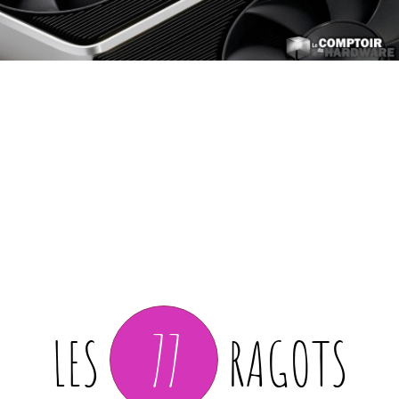
77
LES
RAGOTS