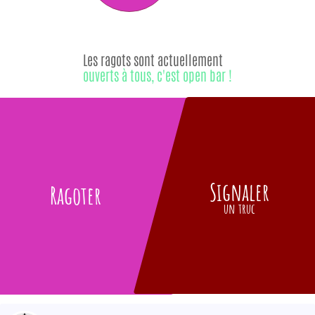
Les ragots sont actuellement
ouverts à tous, c'est open bar !
Signaler
Ragoter
un truc