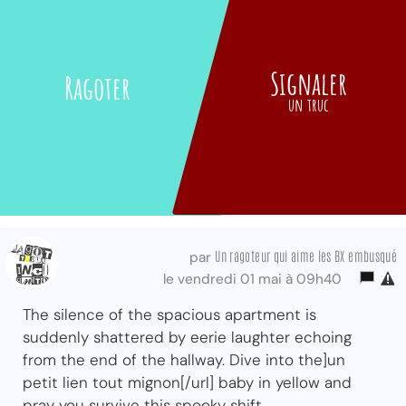
Signaler
Ragoter
un truc
Un ragoteur qui aime les BX embusqué
par
le vendredi 01 mai à 09h40
The silence of the spacious apartment is
suddenly shattered by eerie laughter echoing
from the end of the hallway. Dive into the]un
petit lien tout mignon[/url] baby in yellow and
pray you survive this spooky shift.