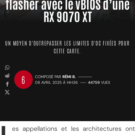
flasher avec le vBIOS d’une
RX 9070 XT
UN MOYEN D'OUTREPASSER LES LIMITES D'OC FIXÉES POUR
CETTE CARTE.
6
COMPOSÉ PAR
RÉMI B.
—————
08 AVRIL 2025 À 14H36
——
44759
VUES
es appellations et les architectures ont