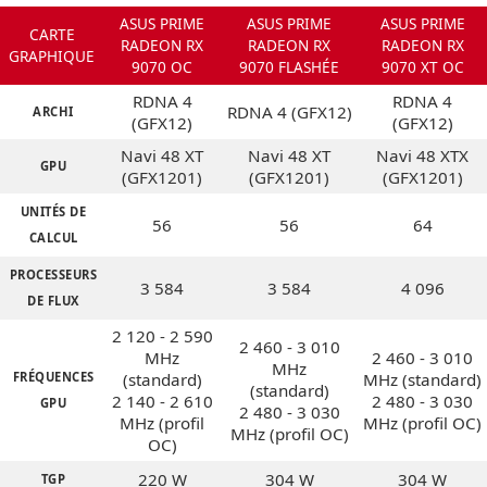
ASUS PRIME
ASUS PRIME
ASUS PRIME
CARTE
RADEON RX
RADEON RX
RADEON RX
GRAPHIQUE
9070 OC
9070 FLASHÉE
9070 XT OC
RDNA 4
RDNA 4
RDNA 4 (GFX12)
ARCHI
(GFX12)
(GFX12)
Navi 48 XT
Navi 48 XT
Navi 48 XTX
GPU
(GFX1201)
(GFX1201)
(GFX1201)
UNITÉS DE
56
56
64
CALCUL
PROCESSEURS
3 584
3 584
4 096
DE FLUX
2 120 - 2 590
2 460 - 3 010
MHz
2 460 - 3 010
MHz
FRÉQUENCES
(standard)
MHz (standard)
(standard)
2 140 - 2 610
2 480 - 3 030
GPU
2 480 - 3 030
MHz (profil
MHz (profil OC)
MHz (profil OC)
OC)
220 W
304 W
304 W
TGP