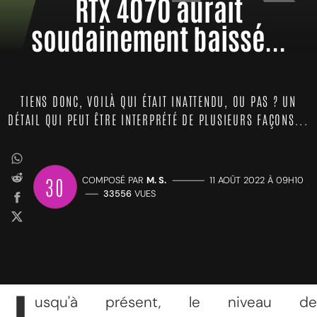
RTX 4070 aurait
soudainement baissé...
TIENS DONC, VOILÀ QUI ÉTAIT INATTENDU, OU PAS ? UN
DÉTAIL QUI PEUT ÊTRE INTERPRÉTÉ DE PLUSIEURS FAÇONS...
30
COMPOSÉ PAR
M. S.
—————
11 AOÛT 2022 À 09H10
——
33556
VUES
usqu'à présent, le niveau de