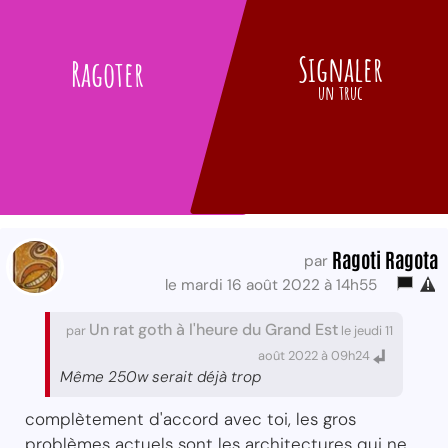
Signaler
Ragoter
un truc
Ragoti Ragota
par
le mardi 16 août 2022 à 14h55
Un rat goth à l'heure du Grand Est
par
le jeudi 11
août 2022 à 09h24
Même 250w serait déjà trop
complètement d'accord avec toi, les gros
problèmes actuels sont les architectures qui ne