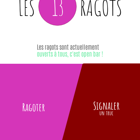
13
LES
RAGOTS
Les ragots sont actuellement
ouverts à tous, c'est open bar !
Signaler
Ragoter
un truc