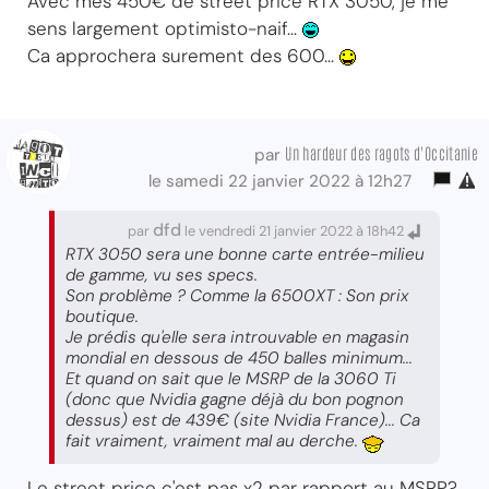
Avec mes 450€ de street price RTX 3050, je me
sens largement optimisto-naif...
Ca approchera surement des 600...
Un hardeur des ragots d'Occitanie
par
le samedi 22 janvier 2022 à 12h27
dfd
par
le vendredi 21 janvier 2022 à 18h42
RTX 3050 sera une bonne carte entrée-milieu
de gamme, vu ses specs.
Son problème ? Comme la 6500XT : Son prix
boutique.
Je prédis qu'elle sera introuvable en magasin
mondial en dessous de 450 balles minimum...
Et quand on sait que le MSRP de la 3060 Ti
(donc que Nvidia gagne déjà du bon pognon
dessus) est de 439€ (site Nvidia France)... Ca
fait vraiment, vraiment mal au derche.
Le street price c'est pas x2 par rapport au MSRP?