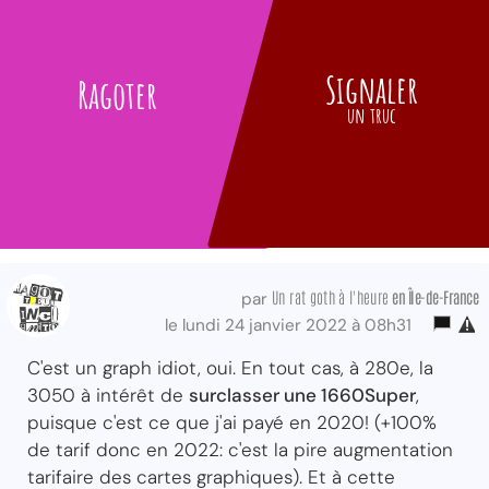
Signaler
Ragoter
un truc
Un rat goth à l'heure
en Île-de-France
par
le lundi 24 janvier 2022 à 08h31
C'est un graph idiot, oui. En tout cas, à 280e, la
3050 à intérêt de
surclasser une 1660Super
,
puisque c'est ce que j'ai payé en 2020! (+100%
de tarif donc en 2022: c'est la pire augmentation
tarifaire des cartes graphiques). Et à cette