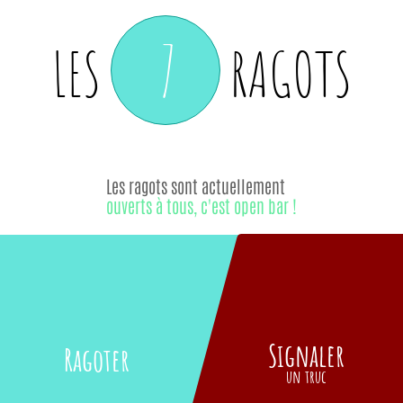
7
LES
RAGOTS
Les ragots sont actuellement
ouverts à tous, c'est open bar !
Signaler
Ragoter
un truc