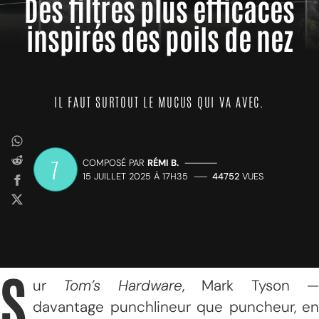
Des filtres plus efficaces
inspirés des poils de nez
IL FAUT SURTOUT LE MUCUS QUI VA AVEC.
7
COMPOSÉ PAR
RÉMI B.
—————
15 JUILLET 2025 À 17H35
——
44752
VUES
S
ur
Tom’s Hardware
, Mark Tyson 
davantage punchlineur que puncheur, en