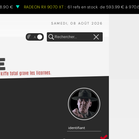
€
RADEON RX 9070 XT :
61 refs en stock de 593.99 € à 970.68 €
SAMEDI, 08 AOÛT 2026
A
identifiant
identifiant