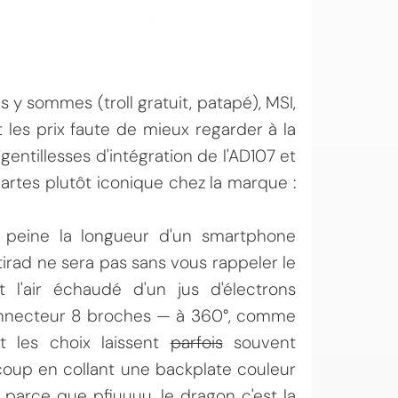
y sommes (troll gratuit, patapé), MSI,
les prix faute de mieux regarder à la
gentillesses d'intégration de l'AD107 et
rtes plutôt iconique chez la marque :
à peine la longueur d'un smartphone
ntirad ne sera pas sans vous rappeler le
l'air échaudé d'un jus d'électrons
necteur 8 broches — à 360°, comme
nt les choix laissent
parfois
souvent
 coup en collant une backplate couleur
parce que pfiuuuu, le dragon c'est la