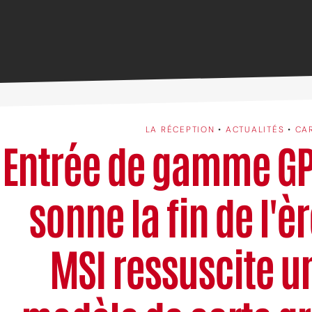
LA RÉCEPTION
•
ACTUALITÉS
•
CA
Entrée de gamme GPU
sonne la fin de l'èr
MSI ressuscite u