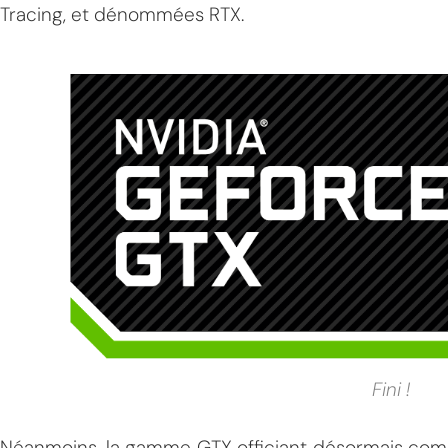
Tracing, et dénommées RTX.
Fini !
Néanmoins, la gamme GTX officiant désormais com