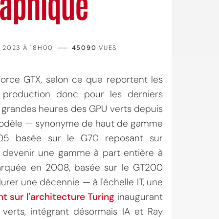
raphique
 2023 À 18H00
——
45090
VUES
Force GTX, selon ce que reportent les
 production donc pour les derniers
s grandes heures des GPU verts depuis
 modèle — synonyme de haut de gamme
5 basée sur le G70 reposant sur
 de devenir une gamme à part entière à
arquée en 2008, basée sur le GT200
durer une décennie — à l'échelle IT, une
t sur l'architecture Turing
inaugurant
erts, intégrant désormais IA et Ray