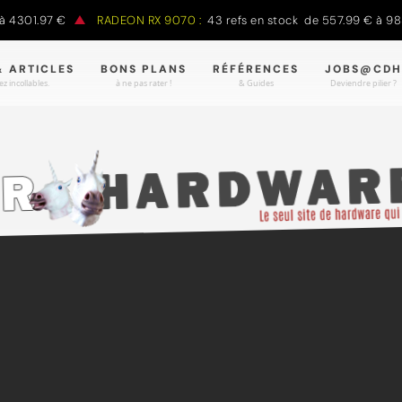
1.97 €
RADEON RX 9070 :
43 refs en stock de 557.99 € à 988.90 
& ARTICLES
BONS PLANS
RÉFÉRENCES
JOBS@CDH
z incollables.
à ne pas rater !
& Guides
Deviendre pilier ?