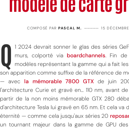
modèle de carte g
COMPOSÉ PAR
PASCAL M.
—————
15 DÉCEMBRE
Q
1 2024 devrait sonner le glas des séries Ge
murs, colporté via
boardchannels
. Fin de
modèles représentant la gamme qui a fait le
son apparition comme suffixe de la référence de
— avec
la mémorable 7800 GTX
de juin 200
l'architecture Curie et gravé en... 110 nm, avant
partir de la non moins mémorable GTX 280 déb
d'architecture Tesla lui gravé en 65 nm. Et cela va 
éternité — comme cela jusqu'aux séries 20
reposan
un tournant majeur dans la gamme de GPU des v