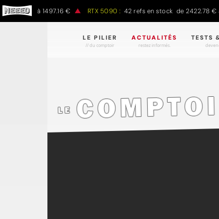
.00 € à 1497.16 €
RTX 5090 :
42 refs en stock de 2422.78 € à 430
LE PILIER
ACTUALITÉS
TESTS 
// du comptoir
restez informés.
devene