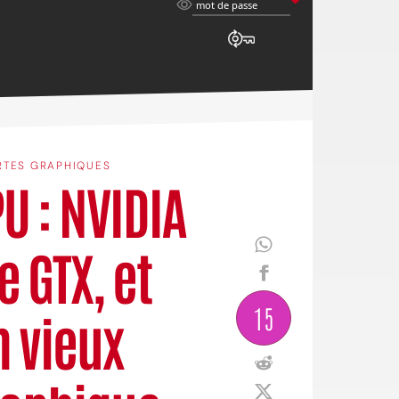
mot
mot de passe
de
passe
RTES GRAPHIQUES
 : NVIDIA
e GTX, et
15
n vieux