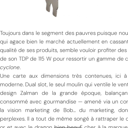
Toujours dans le segment des pauvres puisque nous 
qui agace bien le marché actuellement en cassant 
qualité de ses produits, semble vouloir profiter des 
de son TDP de 115 W pour ressortir un gamme de ca
cyclone
.
Une carte aux dimensions très contenues, ici 
moderne. Dual slot, le seul moulin qui ventile le ve
design Zalman de la grande époque, balançant 
consommé avec gourmandise — amené via un con
la vision marketing de Bob... du marketing, do
perplexes. Il a tout de même songé à rattraper le
or et avec le dragon
bien beauf'
cher à la marque 