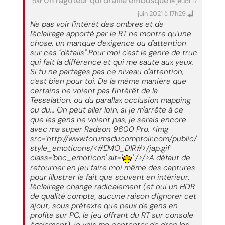
Un ragoteur qui draille embusqué
par
le jeudi 17
juin 2021 à 17h29
Ne pas voir l'intérêt des ombres et de
l'éclairage apporté par le RT ne montre qu'une
chose, un manque d'exigence ou d'attention
sur ces "détails".Pour moi c'est le genre de truc
qui fait la différence et qui me saute aux yeux.
Si tu ne partages pas ce niveau d'attention,
c'est bien pour toi. De la même manière que
certains ne voient pas l'intérêt de la
Tesselation, ou du parallax occlusion mapping
ou du... On peut aller loin, si je m'arrête à ce
que les gens ne voient pas, je serais encore
avec ma super Radeon 9600 Pro. <img
src='http://www.forumsducomptoir.com/public/
style_emoticons/<#EMO_DIR#>/jap.gif'
class='bbc_emoticon' alt='
' />/>A défaut de
retourner en jeu faire moi même des captures
pour illustrer le fait que souvent en intérieur,
l'éclairage change radicalement (et oui un HDR
de qualité compte, aucune raison d'ignorer cet
ajout, sous prétexte que peux de gens en
profite sur PC, le jeu offrant du RT sur console