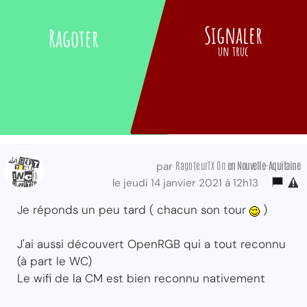
Signaler
Ragoter
un truc
RagoteurTX On
en Nouvelle-Aquitaine
par
le jeudi 14 janvier 2021 à 12h13
Je réponds un peu tard ( chacun son tour
)
J'ai aussi découvert OpenRGB qui a tout reconnu
(à part le WC)
Le wifi de la CM est bien reconnu nativement