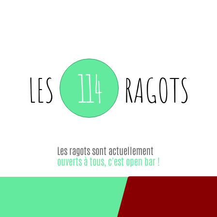
114
LES
RAGOTS
Les ragots sont actuellement
ouverts à tous, c'est open bar !