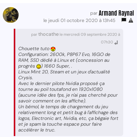
Armand Raynal
par
le jeudi 01 octobre 2020 à 13h45
thocathe
par
le mercredi 09 septembre 2020 à
07h30
Chouette tuto
Configuration: 2600k, P8P67 Evo, 16GO de
RAM, SSD dédié à Linux et (concession au
progrès
) 1660 Super, .
Linux Mint 20, Steam et un jeux d'actualité
Crysis.
Avec le dernier pilote Nvidia proposé ça
tourne au poil toutafond en 1920x1080
(aucune idée des fps, je n'ai pas cherché pour
savoir comment on les affiche).
Un bémol, le temps de chargement du jeu
relativement long et petit bug à l'affichage des
logos, Electronic art, Nvidia, etc, ça bégaie fort
et je spam la touche espace pour faire
accélérer le truc.