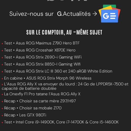
Suivez-nous sur
G
.Actualités →
SUR LE COMPTOIR, AU ~MÊME SUJET
Test • Asus ROG Maximus Z790 Hero BTF
Test • Asus ROG Crosshair X870E Hero
Test • Asus ROG Strix Z690-i Gaming WiFi
Test • Asus ROG Strix B850-I Gaming Wifi
Test • Asus ROG Strix LC III 360 et 240 aRGB White Edition
En cabine • ASUS ROG Strix Morph 96 Wireless
L’Asus ROG Ally X va envoyer du lourd : 24 Go de LPPDR5X-7500 et
capacité de batterie doublée
La Onexfly F1 Pro tatane l’Asus ROG Ally X
Recap • Choisir sa carte mère Z97/H97
Récap • Choisir sa mobale Z170
Récap • Les GTX 980Ti
Test • Intel Core i9-14900K, Core i7-14700K & Core i5-14600K