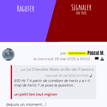
Signaler
Ragoter
un truc
Pascal M.
par
le mercredi 28 mai 2025 à 10h22
Le Chevalier Blanc en Île-de-France
par
le
mercredi 28 mai 2025 à 07h33
610 Hz ? A partir de combien de hertz y a t-il
trop de hertz ? Je pose la question...
un petit lien tout mignon
depuis un moment... !