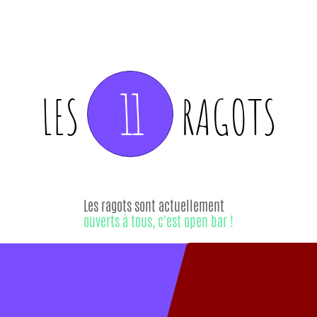
11
LES
RAGOTS
Les ragots sont actuellement
ouverts à tous, c'est open bar !