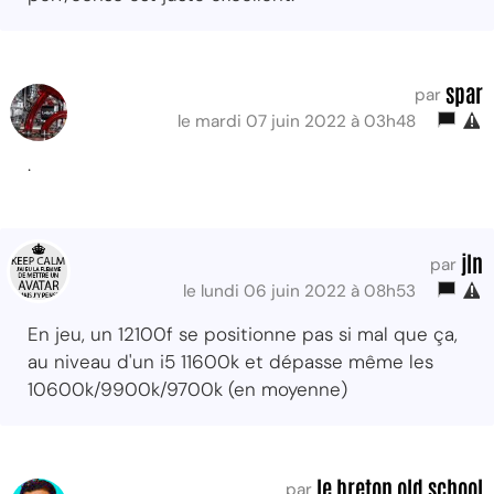
spar
par
le mardi 07 juin 2022 à 03h48
.
jln
par
le lundi 06 juin 2022 à 08h53
En jeu, un 12100f se positionne pas si mal que ça,
au niveau d'un i5 11600k et dépasse même les
10600k/9900k/9700k (en moyenne)
le breton old school
par