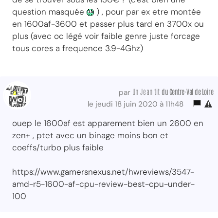
question masquée
) , pour par ex etre montée
en 1600af-3600 et passer plus tard en 3700x ou
plus (avec oc légé voir faible genre juste forcage
tous cores a frequence 3.9-4Ghz)
Un Jean tit
du Centre-Val
de Loire
par
le jeudi 18 juin 2020 à 11h48
ouep le 1600af est apparement bien un 2600 en
zen+ , ptet avec un binage moins bon et
coeffs/turbo plus faible
https://www.gamersnexus.net/hwreviews/3547-
amd-r5-1600-af-cpu-review-best-cpu-under-
100