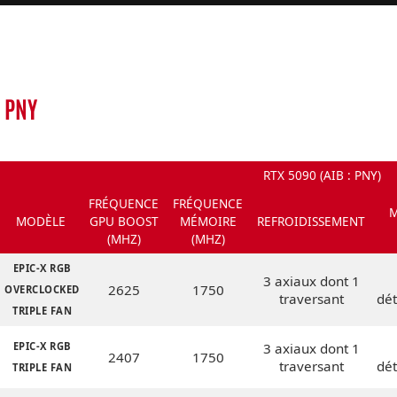
PNY
RTX 5090 (AIB : PNY)
FRÉQUENCE
FRÉQUENCE
M
MODÈLE
GPU BOOST
MÉMOIRE
REFROIDISSEMENT
(MHZ)
(MHZ)
EPIC-X RGB
3 axiaux dont 1
2625
1750
OVERCLOCKED
traversant
dé
TRIPLE FAN
EPIC-X RGB
3 axiaux dont 1
2407
1750
traversant
dé
TRIPLE FAN