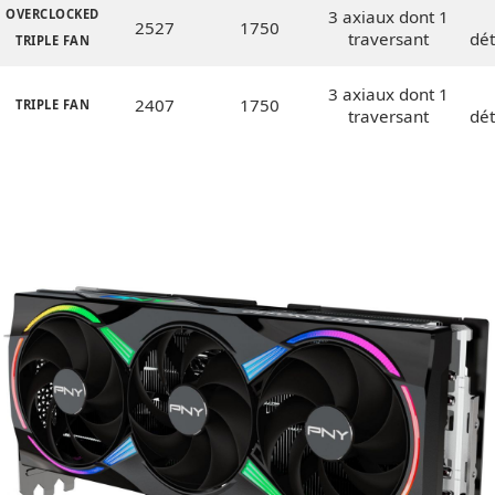
OVERCLOCKED
3 axiaux dont 1
2527
1750
traversant
dé
TRIPLE FAN
3 axiaux dont 1
2407
1750
TRIPLE FAN
traversant
dé