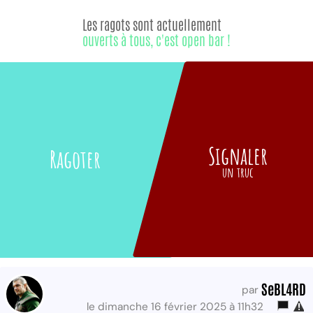
Les ragots sont actuellement
ouverts à tous, c'est open bar !
Signaler
Ragoter
un truc
SeBL4RD
par
le dimanche 16 février 2025 à 11h32