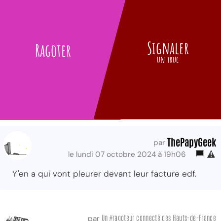
Signaler
Ragoter
un truc
ThePapyGeek
par
le lundi 07 octobre 2024 à 19h06
Y'en a qui vont pleurer devant leur facture edf.
Un #ragoteur connecté des Hauts-de-France
par