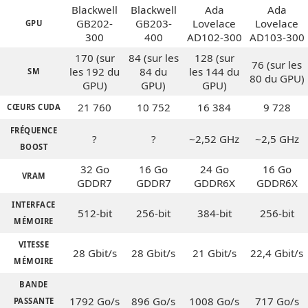
Blackwell
Blackwell
Ada
Ada
GB202-
GB203-
Lovelace
Lovelace
GPU
300
400
AD102-300
AD103-300
170 (sur
84 (sur les
128 (sur
76 (sur les
les 192 du
84 du
les 144 du
SM
80 du GPU)
GPU)
GPU)
GPU)
21 760
10 752
16 384
9 728
CŒURS CUDA
FRÉQUENCE
?
?
~2,52 GHz
~2,5 GHz
BOOST
32 Go
16 Go
24 Go
16 Go
VRAM
GDDR7
GDDR7
GDDR6X
GDDR6X
INTERFACE
512-bit
256-bit
384-bit
256-bit
MÉMOIRE
VITESSE
28 Gbit/s
28 Gbit/s
21 Gbit/s
22,4 Gbit/s
MÉMOIRE
BANDE
1792 Go/s
896 Go/s
1008 Go/s
717 Go/s
PASSANTE