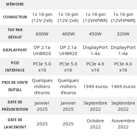
MÉMOIRE
1x 16-pin
1x 16-pin
1x 16-pin
1x 16-pin
CONNECTEUR
(12V-2x6)
(12V-2x6)
(12VHPWR)
(12VHPWR)
TGP PAR
600W
400W
450W
320W
DÉFAUT
DP 2.1a
DP 2.1a
DisplayPort
DisplayPort
DISPLAYPORT
UHBR20
UHBR20
1.4a
1.4a
PCIE
PCIe 5.0
PCIe 5.0
PCIe 4.0
PCIe 4.0
x16
x16
x16
x16
INTERFACE
Quelques
Quelques
PRIX DE VENTE
milliers
milliers
1949 euros
1469 euros
INITIAL
d’euros
d’euros
DATE DE
Janvier
Janvier
Septembre
Septembre
2025
2025
2022
2022
PRÉSENTATION
DATE DE
Octobre
Novembre
2025
2025
2022
2022
LANCEMENT