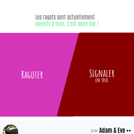
Les ragots sont actuellement
ouverts à tous, c'est open bar !
Signaler
Ragoter
un truc
Adam & Eve ••
par