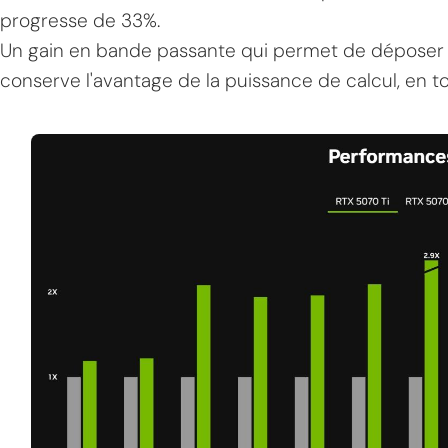
progresse de 33%.
Un gain en bande passante qui permet de déposer l
conserve l'avantage de la puissance de calcul, en to