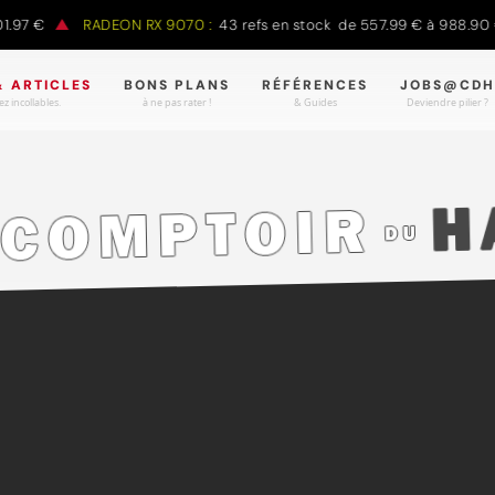
€
RADEON RX 9070 :
43 refs en stock de 557.99 € à 988.90 €
& ARTICLES
BONS PLANS
RÉFÉRENCES
JOBS@CDH
z incollables.
à ne pas rater !
& Guides
Deviendre pilier ?