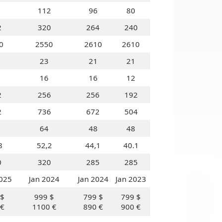
112
96
80
2
320
264
240
0
2550
2610
2610
23
21
21
16
16
12
2
256
256
192
OI
2
736
672
504
64
48
48
8
52,2
44,1
40.1
0
320
285
285
025
Jan 2024
Jan 2024
Jan 2023
 $
999 $
799 $
799 $
 €
1100 €
890 €
900 €