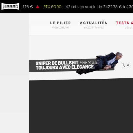
 à 1497.16 €
RTX 5090 :
42 refs en stock de 2422.78 € à 4301.97 
LE PILIER
ACTUALITÉS
TESTS 
// du comptoir
restez informés.
devene