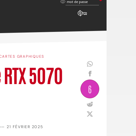
mot
mot de passe
de
passe
CARTES GRAPHIQUES
 RTX 5070
6
——
21 FÉVRIER 2025