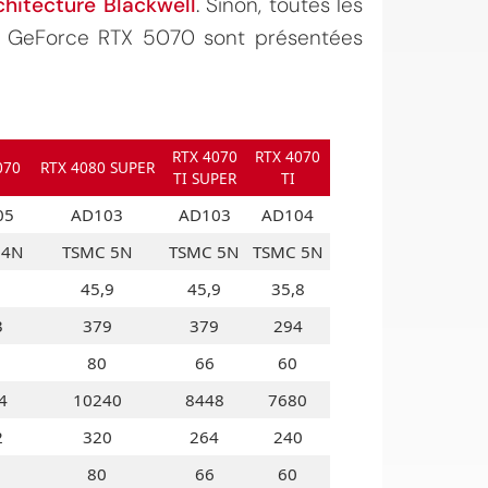
rchitecture Blackwell
. Sinon, toutes les
te GeForce RTX 5070 sont présentées
RTX 4070
RTX 4070
070
RTX 4080 SUPER
TI SUPER
TI
05
AD103
AD103
AD104
 4N
TSMC 5N
TSMC 5N
TSMC 5N
45,9
45,9
35,8
3
379
379
294
80
66
60
4
10240
8448
7680
2
320
264
240
80
66
60