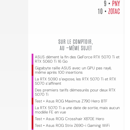
9 •
PNY
10 •
ZOTAC
SUR LE COMPTOIR,
AU ~MÊME SUJET
ASUS dément la fin des GeForce RTX 5070 Ti et
RTX 5060 Ti 16 Go
Gigabyte raille ASUS avec un GPU pas rayé,
même après 100 insertions
La RTX 5090 s’expose, les RTX 5070 Ti et RTX
5070 s’affinent
Des premiers tarifs démesurés pour deux RTX
5070 Ti
Test • Asus ROG Maximus Z790 Hero BTF
La RTX 5070 Ti a une date de sortie, mais aucun
modèle FE en vue
Test • Asus ROG Crosshair X870E Hero
Test • Asus ROG Strix Z690-i Gaming WiFi