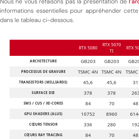
Nous ne vous refaisons pas la présentation de
l’a
informations essentielles pour appréhender cet
dans le tableau ci-dessous.
RTX 5070
RTX 5080
RTX 5
TI
GB203
GB203
GB2
ARCHITECTURE
TSMC 4N
TSMC 4N
TSMC
PROCESSUS DE GRAVURE
45,6
45,6
31
TRANSISTORS (MILLIARDS)
378
378
26
SURFACE DIE
84
70
48
SMS / CUS / XE-CORES
10752
8960
614
GPU SHADERS (ALUS)
336
280
19
CŒURS TENSOR
84
70
48
CŒURS RAY TRACING