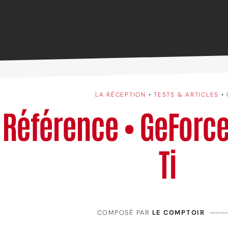
LA RÉCEPTION
•
TESTS & ARTICLES
•
Référence • GeForce
Ti
COMPOSÉ PAR
LE COMPTOIR
———