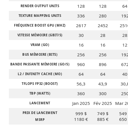
128
128
64
RENDER OUTPUT UNITS
336
280
19
TEXTURE MAPPING UNITS
2617
2452
251
FRÉQUENCE BOOST GPU (MHZ)
30
28
28
VITESSE MÉMOIRE (GBIT/S)
16
16
12
VRAM (GO)
256
256
19
BUS MÉMOIRE (BITS)
MPT
960
896
67
BANDE PASSANTE MÉMOIRE (GO/S)
64
64
40
L2 / INFINITY CACHE (MO)
56,3
43,9
30,
TFLOPS FP32 (BOOST)
360
300
25
TBP (WATTS)
Jan 2025
Fév 2025
Mar 2
LANCEMENT
PRIX DE LANCEMENT
999 $
749 $
549
1180 €
885 €
650
MSRP