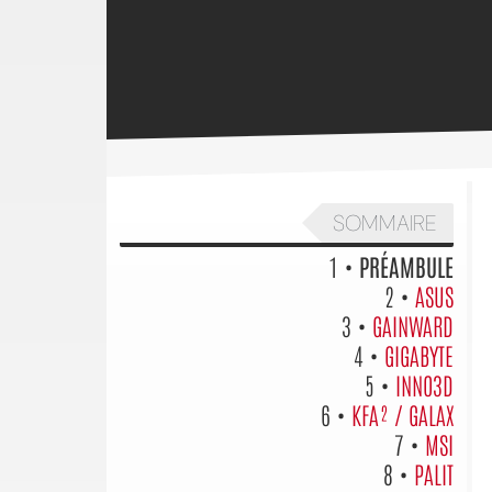
SOMMAIRE
1 •
PRÉAMBULE
2 •
ASUS
3 •
GAINWARD
4 •
GIGABYTE
5 •
INNO3D
6 •
KFA² / GALAX
7 •
MSI
8 •
PALIT