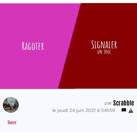
Signaler
Ragoter
un truc
Scrabble
par
le jeudi 24 juin 2021 à 04h59
lien