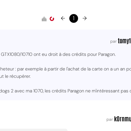
←
1
→
tomy
par
 GTX1080/10710 ont eu droit à des crédits pour Paragon.
l'acheteur : par exemple à partir de l'achat de la carte on a un an 
t le récupérer.
dogs 2 avec ma 1070, les crédits Paragon ne m'intéressant pas du
k0rnmu
par