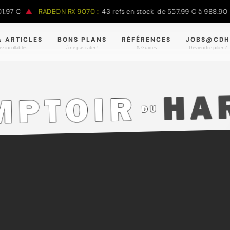
 €
RADEON RX 9070 :
43 refs en stock de 557.99 € à 988.90 €
& ARTICLES
BONS PLANS
RÉFÉRENCES
JOBS@CDH
z incollables.
à ne pas rater !
& Guides
Deviendre pilier ?