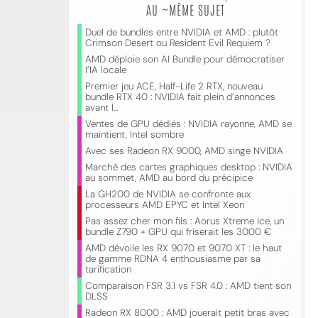
AU ~MÊME SUJET
Duel de bundles entre NVIDIA et AMD : plutôt
Crimson Desert ou Resident Evil Requiem ?
AMD déploie son AI Bundle pour démocratiser
l’IA locale
Premier jeu ACE, Half-Life 2 RTX, nouveau
bundle RTX 40 : NVIDIA fait plein d’annonces
avant l...
Ventes de GPU dédiés : NVIDIA rayonne, AMD se
maintient, Intel sombre
Avec ses Radeon RX 9000, AMD singe NVIDIA
Marché des cartes graphiques desktop : NVIDIA
au sommet, AMD au bord du précipice
La GH200 de NVIDIA se confronte aux
processeurs AMD EPYC et Intel Xeon
Pas assez cher mon fils : Aorus Xtreme Ice, un
bundle Z790 + GPU qui friserait les 3000 €
AMD dévoile les RX 9070 et 9070 XT : le haut
de gamme RDNA 4 enthousiasme par sa
tarification
Comparaison FSR 3.1 vs FSR 4.0 : AMD tient son
DLSS
Radeon RX 8000 : AMD jouerait petit bras avec