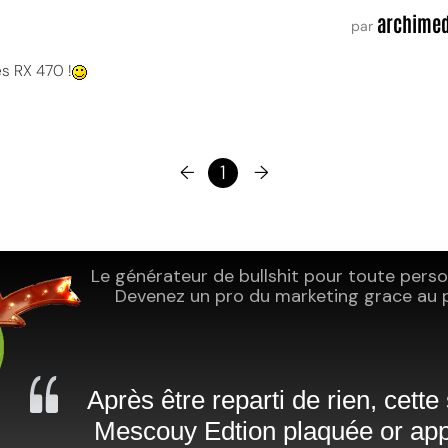
archime
par
s RX 470 !
←
1
→