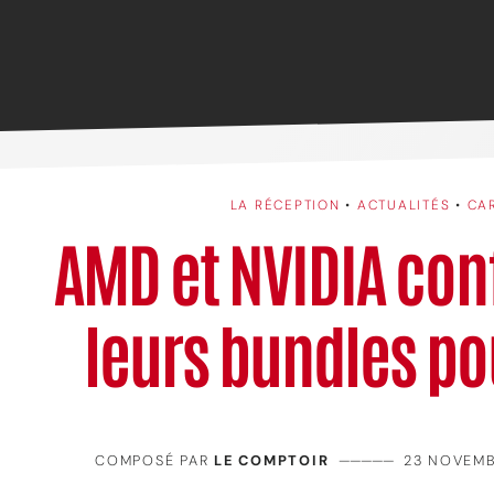
LA RÉCEPTION
•
ACTUALITÉS
•
CA
AMD et NVIDIA con
leurs bundles po
COMPOSÉ PAR
LE COMPTOIR
—————
23 NOVEMB