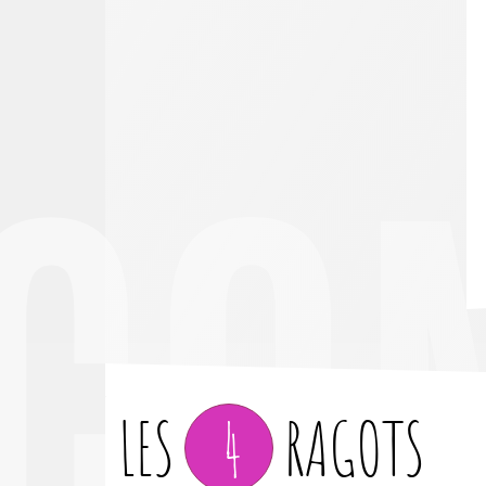
CO
LES
4
RAGOTS