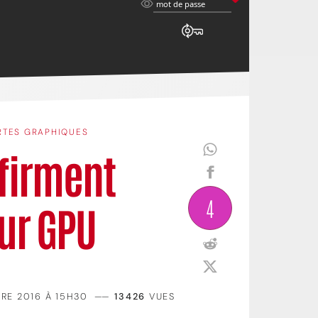
mot
mot de passe
de
passe
RTES GRAPHIQUES
firment
4
ur GPU
RE 2016 À 15H30
——
13426
VUES