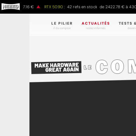
€ à 1497.16 €
RTX 5090 :
42 refs en stock de 2422.78 € à 4301.97
LE PILIER
ACTUALITÉS
TESTS 
// du comptoir
restez informés.
devene