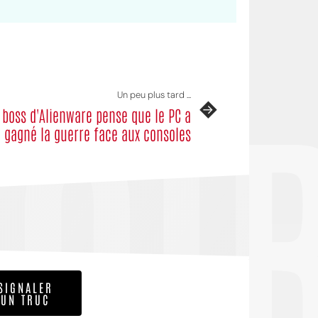
OI
Un peu plus tard ...
 boss d'Alienware pense que le PC a
gagné la guerre face aux consoles
SIGNALER
UN TRUC