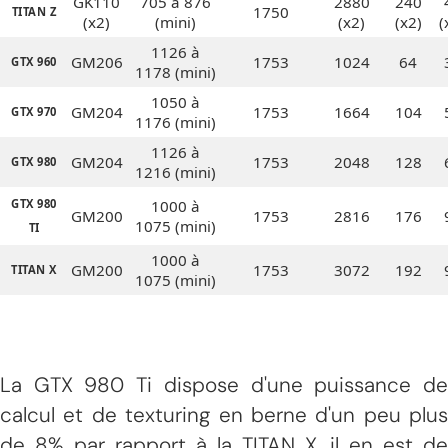
GK110
705 à 876
2880
240
1750
TITAN Z
(x2)
(mini)
(x2)
(x2)
(
1126 à
GM206
1753
1024
64
GTX 960
1178 (mini)
1050 à
GM204
1753
1664
104
GTX 970
1176 (mini)
1126 à
GM204
1753
2048
128
GTX 980
1216 (mini)
GTX 980
1000 à
GM200
1753
2816
176
1075 (mini)
TI
1000 à
GM200
1753
3072
192
TITAN X
1075 (mini)
La GTX 980 Ti dispose d'une puissance de
calcul et de texturing en berne d'un peu plus
de 8% par rapport à la TITAN X, il en est de