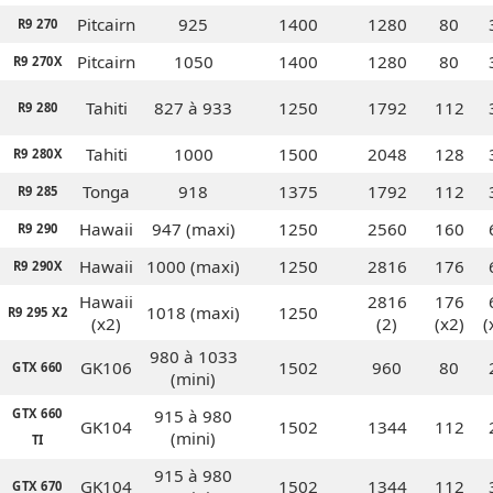
Pitcairn
925
1400
1280
80
R9 270
Pitcairn
1050
1400
1280
80
R9 270X
Tahiti
827 à 933
1250
1792
112
R9 280
Tahiti
1000
1500
2048
128
R9 280X
Tonga
918
1375
1792
112
R9 285
Hawaii
947 (maxi)
1250
2560
160
R9 290
Hawaii
1000 (maxi)
1250
2816
176
R9 290X
Hawaii
2816
176
1018 (maxi)
1250
R9 295 X2
(x2)
(2)
(x2)
(
980 à 1033
GK106
1502
960
80
GTX 660
(mini)
GTX 660
915 à 980
GK104
1502
1344
112
(mini)
TI
915 à 980
GK104
1502
1344
112
GTX 670