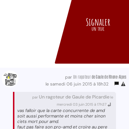
Signaler
un truc
Un ragoteur
de Gaule de Rhone-Alpes
par
le samedi 06 juin 2015 à 18h32
Un ragoteur de Gaule de Picardie
par
le
mercredi 03 juin 2015 à 17h37
vas falloir que la carte concurrente de amd
soit aussi performante et moins cher sinon
c'ets mort pour amd.
faut pas faire son pro-amd et croire au pere