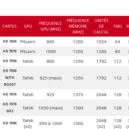
FRÉQUENCE
UNITÉS
FRÉQUENCE
CARTES
GPU
MÉMOIRE
DE
TMU
R
GPU (MHZ)
(MHZ)
CALCUL
Pitcairn
860
1200
1024
64
HD 7850
Pitcairn
1000
1200
1280
80
HD 7870
Tahiti
800
1250
1792
112
HD 7950
HD 7950
Tahiti
925 (maxi)
1250
1792
112
WITH
BOOST
Tahiti
925
1375
2048
128
HD 7970
HD 7970
Tahiti
1050 (maxi)
1500
2048
128
GHZ
Tahiti
2048
128
950 à 1000
1500
HD 7990
(x2)
(x2)
(x2)
(