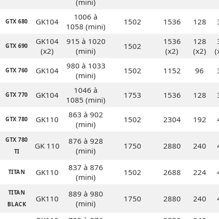
(mini)
1006 à
GK104
1502
1536
128
GTX 680
1058 (mini)
GK104
915 à 1020
1536
128
1502
GTX 690
(x2)
(mini)
(x2)
(x2)
(
980 à 1033
GK104
1502
1152
96
GTX 760
(mini)
1046 à
GK104
1753
1536
128
GTX 770
1085 (mini)
863 à 902
GK110
1502
2304
192
GTX 780
(mini)
GTX 780
876 à 928
GK 110
1750
2880
240
(mini)
TI
837 à 876
GK110
1502
2688
224
TITAN
(mini)
TITAN
889 à 980
GK110
1750
2880
240
(mini)
BLACK