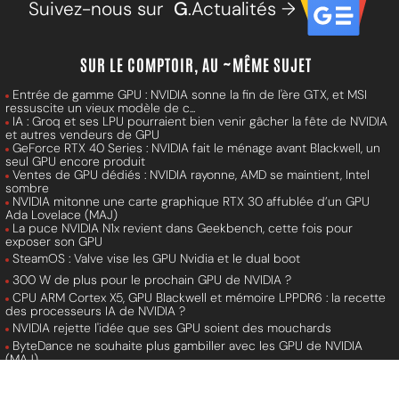
Suivez-nous sur
G
.Actualités →
SUR LE COMPTOIR, AU ~MÊME SUJET
Entrée de gamme GPU : NVIDIA sonne la fin de l'ère GTX, et MSI
ressuscite un vieux modèle de c...
IA : Groq et ses LPU pourraient bien venir gâcher la fête de NVIDIA
et autres vendeurs de GPU
GeForce RTX 40 Series : NVIDIA fait le ménage avant Blackwell, un
seul GPU encore produit
Ventes de GPU dédiés : NVIDIA rayonne, AMD se maintient, Intel
sombre
NVIDIA mitonne une carte graphique RTX 30 affublée d’un GPU
Ada Lovelace (MAJ)
La puce NVIDIA N1x revient dans Geekbench, cette fois pour
exposer son GPU
SteamOS : Valve vise les GPU Nvidia et le dual boot
300 W de plus pour le prochain GPU de NVIDIA ?
CPU ARM Cortex X5, GPU Blackwell et mémoire LPPDR6 : la recette
des processeurs IA de NVIDIA ?
NVIDIA rejette l'idée que ses GPU soient des mouchards
ByteDance ne souhaite plus gambiller avec les GPU de NVIDIA
(MAJ)
AMD et NVIDIA confirment leurs bundles pour GPU