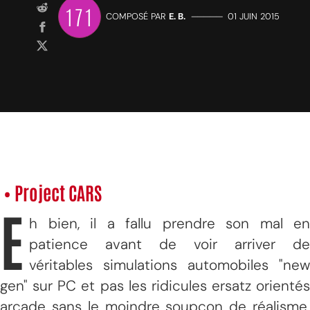
171
COMPOSÉ PAR
E. B.
—————
01 JUIN 2015
• Project CARS
E
h bien, il a fallu prendre son mal en
patience avant de voir arriver de
véritables simulations automobiles "new
gen" sur PC et pas les ridicules ersatz orientés
arcade sans le moindre soupçon de réalisme.