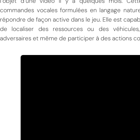
l’objet d’une vidéo il y a quelques mois. Ce
commandes vocales formulées en langage naturel 
répondre de façon active dans le jeu. Elle est capab
de localiser des ressources ou des véhicules,
adversaires et même de participer à des actions c