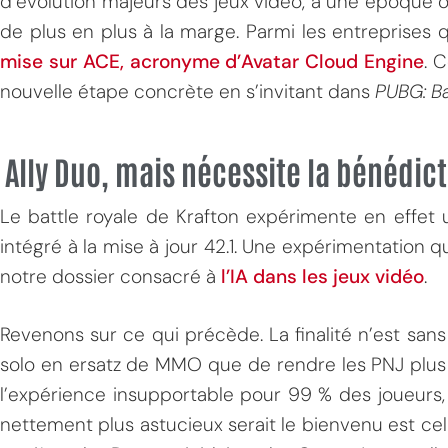
d’évolution majeurs des jeux vidéo, à une époque o
de plus en plus à la marge. Parmi les entreprises
mise sur ACE, acronyme d’Avatar Cloud Engine
. 
nouvelle étape concrète en s’invitant dans
PUBG: B
Ally Duo, mais nécessite la bénédic
MPT
Le battle royale de Krafton expérimente en effet
intégré à la mise à jour 42.1. Une expérimentation qu
notre dossier consacré à
l’IA dans les jeux vidéo
.
Revenons sur ce qui précède. La finalité n’est san
solo en ersatz de MMO que de rendre les PNJ plus 
l’expérience insupportable pour 99 % des joueurs
nettement plus astucieux serait le bienvenu est celu