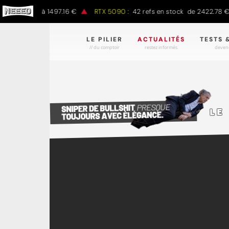
7.00 € à 1497.16 €
RTX 5090 :
42 refs en stock de 2422.78 € à 43
LE PILIER
ACTUALITÉS
TESTS 
// du comptoir
restez informés.
devene