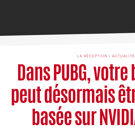
LA RÉCEPTION
•
ACTUALITÉ
Dans PUBG, votre
peut désormais êtr
basée sur NVIDI