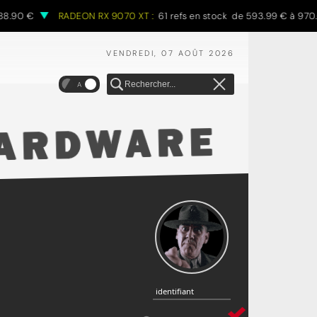
 €
RADEON RX 9070 XT :
61 refs en stock de 593.99 € à 970.68 €
VENDREDI, 07 AOÛT 2026
A
identifiant
identifiant