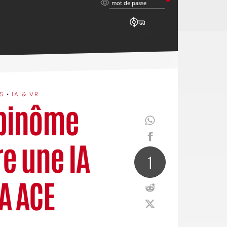
mot
mot de passe
de
passe
S
•
IA & VR
 binôme
e une IA
1
A ACE