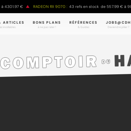
01.97 €
RADEON RX 9070 :
43 refs en stock de 557.99 € à 988.90
& ARTICLES
BONS PLANS
RÉFÉRENCES
JOBS@CDH
z incollables.
à ne pas rater !
& Guides
Deviendre pilier ?