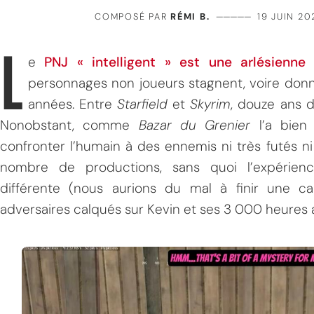
COMPOSÉ PAR
RÉMI B.
—————
19 JUIN 20
L
e
PNJ « intelligent » est une arlésienn
personnages non joueurs stagnent, voire donne
années. Entre
Starfield
et
Skyrim
, douze ans d
Nonobstant, comme
Bazar du Grenier
l’a bien
confronter l’humain à des ennemis ni très futés ni
nombre de productions, sans quoi l’expérien
différente (nous aurions du mal à finir une
adversaires calqués sur Kevin et ses 3 000 heures