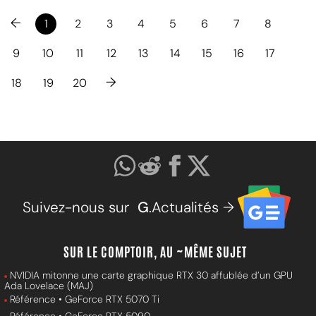
←
1
2
3
4
5
6
7
8
9
10
11
12
13
14
15
16
17
→
18
19
20
Suivez-nous sur
G
.Actualités →
SUR LE COMPTOIR, AU ~MÊME SUJET
NVIDIA mitonne une carte graphique RTX 30 affublée d’un GPU
Ada Lovelace (MAJ)
Référence • GeForce RTX 5070 Ti