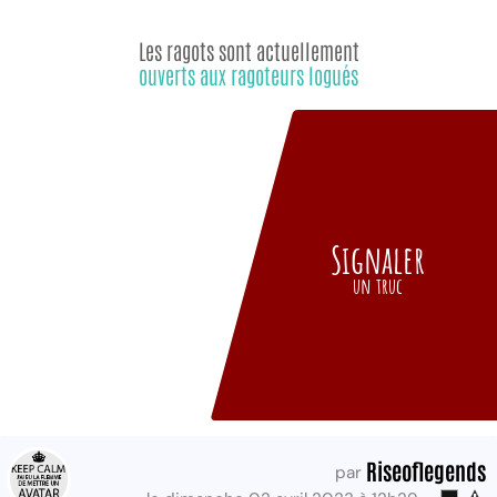
Les ragots sont actuellement
ouverts aux ragoteurs logués
Signaler
un truc
Riseoflegends
par