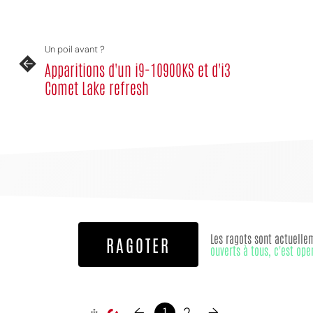
Un poil avant ?
Apparitions d'un i9-10900KS et d'i3
Comet Lake refresh
Les ragots sont actuelle
RAGOTER
ouverts à tous, c'est ope
←
1
2
→