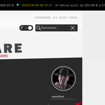
8.90 €
RADEON RX 9070 XT :
61 refs en stock de 593.99 € à 970.
VENDREDI, 07 AOÛT 2026
A
identifiant
identifiant