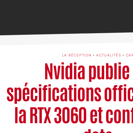
LA RÉCEPTION
•
ACTUALITÉS
•
CA
Nvidia publie 
spécifications offic
la RTX 3060 et con