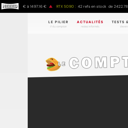
e 797.00 € à 1497.16 €
RTX 5090 :
42 refs en stock de 2422.78 € 
LE PILIER
ACTUALITÉS
TESTS 
// du comptoir
restez informés.
devene