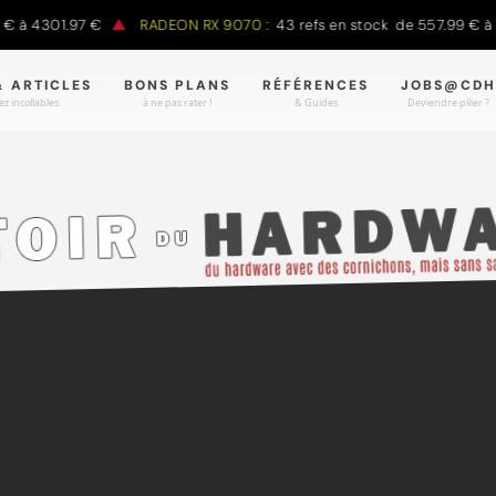
à 4301.97 €
RADEON RX 9070 :
43 refs en stock de 557.99 € à 98
& ARTICLES
BONS PLANS
RÉFÉRENCES
JOBS@CDH
z incollables.
à ne pas rater !
& Guides
Deviendre pilier ?