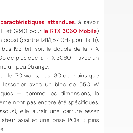
 caractéristiques attendues
, à savoir
 Ti et 3840 pour
la RTX 3060 Mobile
)
boost (contre 1,41/1,67 GHz pour la Ti).
bus 192-bit, soit le double de la RTX
 Go de plus que la RTX 3060 Ti avec un
me un peu étrange.
ra de 170 watts, c'est 30 de moins que
 l'associer avec un bloc de 550 W
ysiques — comme les dimensions, la
même n'ont pas encore été spécifiques.
sous), elle aurait une carrure assez
ilateur axial et une prise PCIe 8 pins
e.