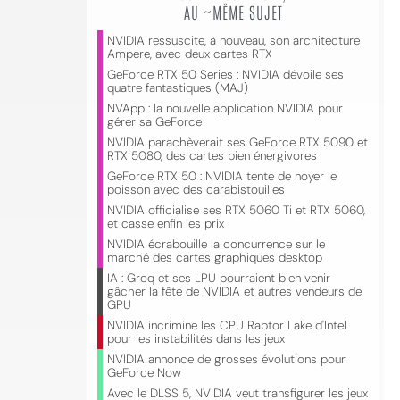
AU ~MÊME SUJET
NVIDIA ressuscite, à nouveau, son architecture
Ampere, avec deux cartes RTX
GeForce RTX 50 Series : NVIDIA dévoile ses
quatre fantastiques (MAJ)
NVApp : la nouvelle application NVIDIA pour
gérer sa GeForce
NVIDIA parachèverait ses GeForce RTX 5090 et
RTX 5080, des cartes bien énergivores
GeForce RTX 50 : NVIDIA tente de noyer le
poisson avec des carabistouilles
NVIDIA officialise ses RTX 5060 Ti et RTX 5060,
et casse enfin les prix
NVIDIA écrabouille la concurrence sur le
marché des cartes graphiques desktop
IA : Groq et ses LPU pourraient bien venir
gâcher la fête de NVIDIA et autres vendeurs de
GPU
NVIDIA incrimine les CPU Raptor Lake d'Intel
pour les instabilités dans les jeux
NVIDIA annonce de grosses évolutions pour
GeForce Now
Avec le DLSS 5, NVIDIA veut transfigurer les jeux