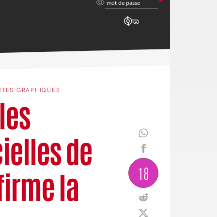
mot
mot de passe
de
passe
RTES GRAPHIQUES
les
ielles de
18
firme la