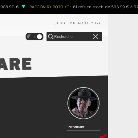
90 €
RADEON RX 9070 XT :
61 refs en stock de 593.99 € à 970.68
JEUDI, 06 AOÛT 2026
A
identifiant
identifiant