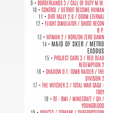
9 •
BORDERLANDS 3 / CALL OF DUTY M.W.
10 •
CONTROL / DETROIT BECOME HUMAN
11 •
DIRT RALLY 2.0 / DOOM ETERNAL
12 •
FLIGHT SIMULATOR / GHOST RECON
B.P.
13 •
HITMAN 2 / HORIZON ZERO DAWN
MAID OF SKER / METRO
14 •
EXODUS
15 •
PROJECT CARS 3 / RED DEAD
REDEMPTION 2
16 •
SHADOW O.T. TOMB RAIDER / THE
DIVISION 2
17 •
THE WITCHER 3 / TOTAL WAR SAGA :
TROY
18 •
RT : BMI / MINECRAFT / QII /
YOUNGBLOOD
19 •
INDICES / 3DMARK / SUPERPOSITION