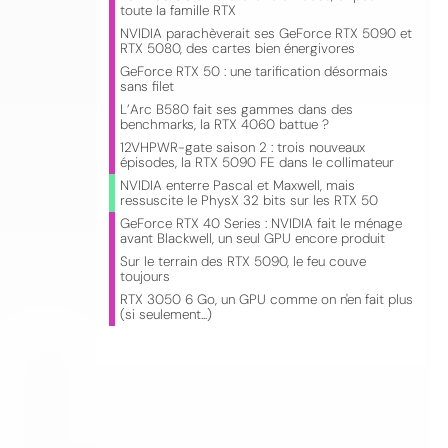
toute la famille RTX
NVIDIA parachèverait ses GeForce RTX 5090 et
RTX 5080, des cartes bien énergivores
GeForce RTX 50 : une tarification désormais
sans filet
L’Arc B580 fait ses gammes dans des
benchmarks, la RTX 4060 battue ?
12VHPWR-gate saison 2 : trois nouveaux
épisodes, la RTX 5090 FE dans le collimateur
NVIDIA enterre Pascal et Maxwell, mais
ressuscite le PhysX 32 bits sur les RTX 50
CO
GeForce RTX 40 Series : NVIDIA fait le ménage
avant Blackwell, un seul GPU encore produit
Sur le terrain des RTX 5090, le feu couve
toujours
RTX 3050 6 Go, un GPU comme on n'en fait plus
(si seulement...)