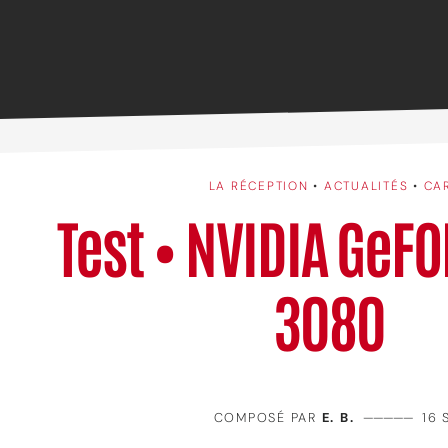
LA RÉCEPTION
•
ACTUALITÉS
•
CA
Test • NVIDIA GeF
3080
COMPOSÉ PAR
E. B.
—————
16 