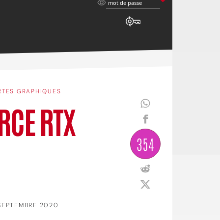
mot
mot de passe
de
passe
RTES GRAPHIQUES
ORCE RTX
354
SEPTEMBRE 2020