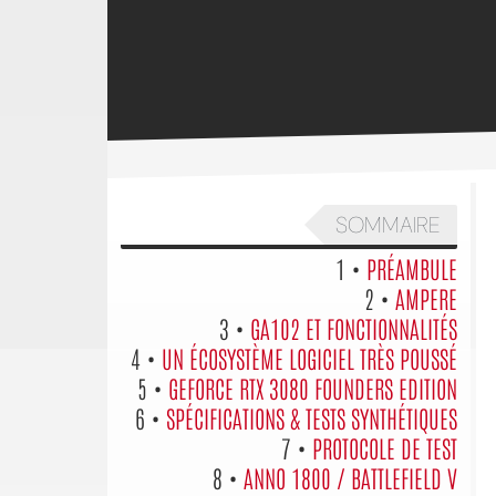
SOMMAIRE
1 •
PRÉAMBULE
2 •
AMPERE
3 •
GA102 ET FONCTIONNALITÉS
4 •
UN ÉCOSYSTÈME LOGICIEL TRÈS POUSSÉ
5 •
GEFORCE RTX 3080 FOUNDERS EDITION
6 •
SPÉCIFICATIONS & TESTS SYNTHÉTIQUES
7 •
PROTOCOLE DE TEST
8 •
ANNO 1800 / BATTLEFIELD V