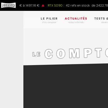
797.00 € à 1497.16 €
RTX 5090 :
42 refs en stock de 2422.78 € à 
LE PILIER
ACTUALITÉS
TESTS 
// du comptoir
restez informés.
devene