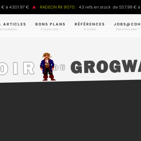
4301.97 €
RADEON RX 9070 :
43 refs en stock de 557.99 € à 988.
& ARTICLES
BONS PLANS
RÉFÉRENCES
JOBS@CDH
z incollables.
à ne pas rater !
& Guides
Deviendre pilier ?