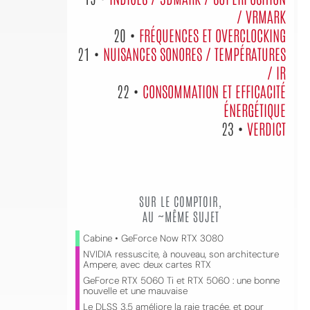
/ VRMARK
20 •
FRÉQUENCES ET OVERCLOCKING
21 •
NUISANCES SONORES / TEMPÉRATURES
/ IR
22 •
CONSOMMATION ET EFFICACITÉ
ÉNERGÉTIQUE
23 •
VERDICT
SUR LE COMPTOIR,
AU ~MÊME SUJET
Cabine • GeForce Now RTX 3080
NVIDIA ressuscite, à nouveau, son architecture
Ampere, avec deux cartes RTX
GeForce RTX 5060 Ti et RTX 5060 : une bonne
nouvelle et une mauvaise
Le DLSS 3.5 améliore la raie tracée, et pour