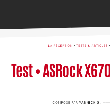
LA RÉCEPTION
•
TESTS & ARTICLES
Test • ASRock X670
COMPOSÉ PAR
YANNICK G.
——