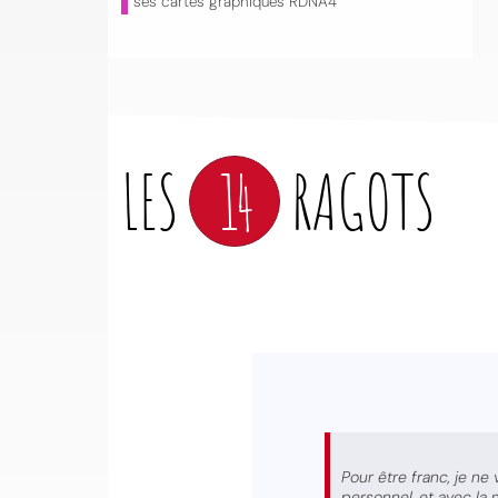
ses cartes graphiques RDNA4
LES
14
RAGOTS
Pour être franc, je ne
personnel, et avec la