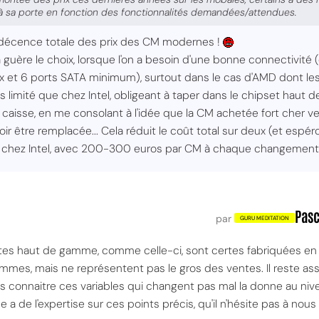
 à sa porte en fonction des fonctionnalités demandées/attendues.
'indécence totale des prix des CM modernes !
 guère le choix, lorsque l'on a besoin d'une bonne connectivité 
4x et 6 ports SATA minimum), surtout dans le cas d'AMD dont le
s limité que chez Intel, obligeant à taper dans le chipset haut
 la caisse, en me consolant à l'idée que la CM achetée fort cher
r être remplacée... Cela réduit le coût total sur deux (et espér
MPT
 chez Intel, avec 200-300 euros par CM à chaque changement 
Pasc
par
artes haut de gamme, comme celle-ci, sont certes fabriquées 
es, mais ne représentent pas le gros des ventes. Il reste ass
 connaitre ces variables qui changent pas mal la donne au niveau
 a de l'expertise sur ces points précis, qu'il n'hésite pas à nou