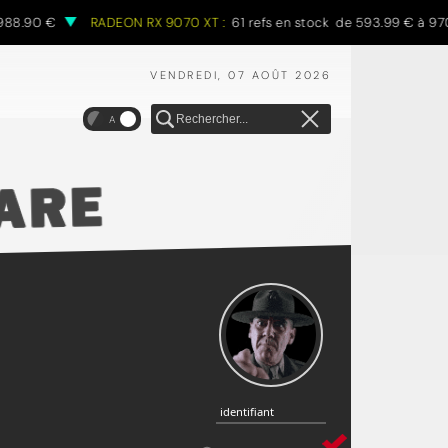
88.90 €
RADEON RX 9070 XT :
61 refs en stock de 593.99 € à 970.
VENDREDI, 07 AOÛT 2026
A
identifiant
identifiant