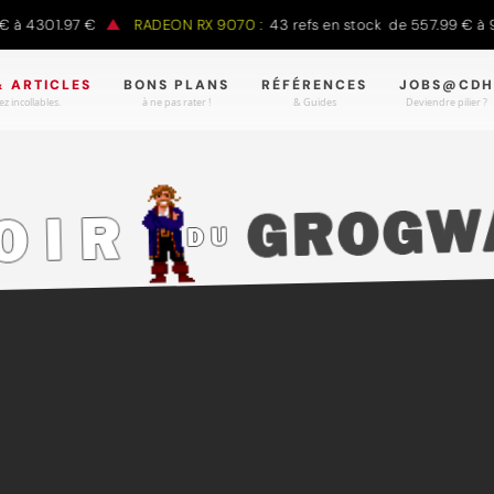
 à 4301.97 €
RADEON RX 9070 :
43 refs en stock de 557.99 € à 9
& ARTICLES
BONS PLANS
RÉFÉRENCES
JOBS@CDH
z incollables.
à ne pas rater !
& Guides
Deviendre pilier ?