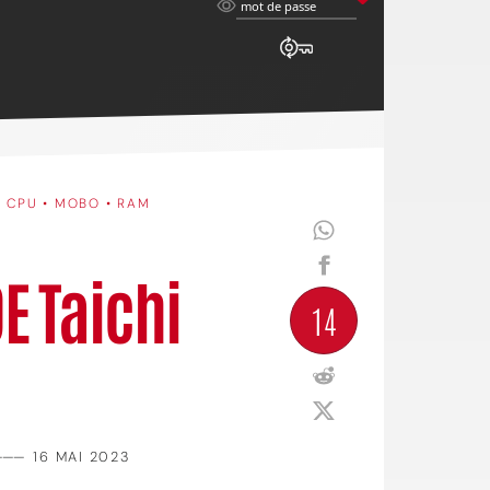
mot
mot de passe
de
passe
•
CPU • MOBO • RAM
E Taichi
14
———
16 MAI 2023