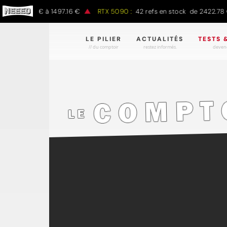
de 797.00 € à 1497.16 €
RTX 5090 :
42 refs en stock de 2422.78 €
LE PILIER
ACTUALITÉS
TESTS 
// du comptoir
restez informés.
devene