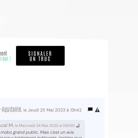
ment
SIGNALER
n bar !
UN TRUC
-Aquitaine
, le Jeudi 25 Mai 2023 à 13h42
cal M.
le Mercredi 24 Mai 2023 à 08h20
 mobo grand public. Mais c'est un avis
niveaux totalement indécents, j'estime que