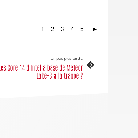
1
2
3
4
5
►
Un peu plus tard ...
Les Core 14 d'Intel à base de Meteor
Lake-S à la trappe ?