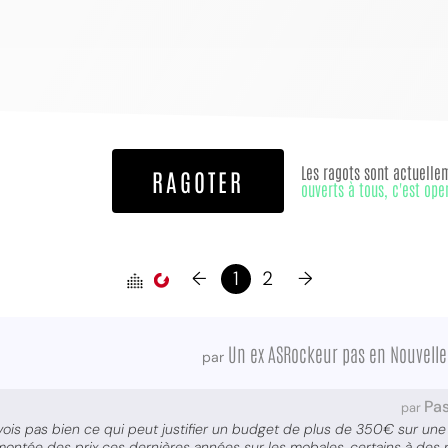
Les ragots sont actuelle
RAGOTER
ouverts à tous, c'est ope
←
1
2
→
Un ex ASRockeur pas en Nouvelle
par
Pas
par
 vois pas bien ce qui peut justifier un budget de plus de 350€ sur une
 montée des prix ces dernières années sur les mobales, certains à des 