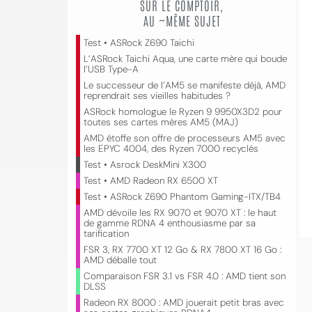
SUR LE COMPTOIR,
AU ~MÊME SUJET
Test • ASRock Z690 Taichi
L’ASRock Taichi Aqua, une carte mère qui boude
l’USB Type-A
Le successeur de l’AM5 se manifeste déjà, AMD
reprendrait ses vieilles habitudes ?
ASRock homologue le Ryzen 9 9950X3D2 pour
toutes ses cartes mères AM5 (MAJ)
AMD étoffe son offre de processeurs AM5 avec
les EPYC 4004, des Ryzen 7000 recyclés
Test • Asrock DeskMini X300
Test • AMD Radeon RX 6500 XT
Test • ASRock Z690 Phantom Gaming-ITX/TB4
AMD dévoile les RX 9070 et 9070 XT : le haut
de gamme RDNA 4 enthousiasme par sa
tarification
FSR 3, RX 7700 XT 12 Go & RX 7800 XT 16 Go :
AMD déballe tout
Comparaison FSR 3.1 vs FSR 4.0 : AMD tient son
DLSS
Radeon RX 8000 : AMD jouerait petit bras avec