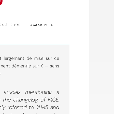
?
24 À 12H09
——
46355
VUES
it largement de mise sur ce
idement démentie sur X — sans
:
 articles mentioning a
 the changelog of MCE.
ply referred to "AM5 and