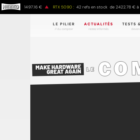
00 € à 1497.16 €
RTX 5090 :
42 refs en stock de 2422.78 € à 4301
LE PILIER
ACTUALITÉS
TESTS 
// du comptoir
restez informés.
devene