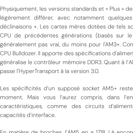
Physiquement, les versions standards et « Plus » 
légèrement différer, avec notamment quelques
déclinaisons +. Les cartes mères dotées de tels s
CPU de précédentes générations (basés sur le so
généralement pas vrai, du moins pour l'AM3+. Co
CPU Bulldozer. Il apporte des spécifications d'alime
généralise le contrôleur mémoire DDR3. Quant à l’AM
passe l'HyperTransport à la version 3.0.
Les spécificités d’un supposé socket AM5+ reste
moment. Mais vous l’aurez compris, dans l’ens
caractéristiques, comme des circuits d’alimenta
capacités d’interface.
En matière de broches, l’AM5 en a 1718. Là enco