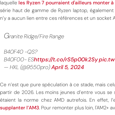
laquelle
les Ryzen 7 pourraient d'ailleurs monter 
série haut de gamme de Ryzen laptop, également s
n’y a aucun lien entre ces références et un socket
G
ranite Ridge/Fire Range
B40F40 -QS?
B40F00- ES
https://t.co/rS5p00k2Sy
pic.t
— HXL (@9550pro)
April 5, 2024
Ce n’est que pure spéculation à ce stade, mais celu
partir de 2026. Les moins jeunes d’entre vous se 
étaient la norme chez AMD autrefois. En effet, l
supplanter l’AM3
. Pour remonter plus loin, l'AM2+ ava