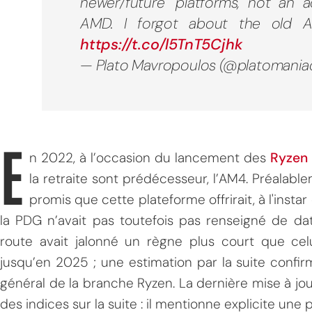
newer/future" platforms, not an 
AMD. I forgot about the old AM
https://t.co/l5TnT5Cjhk
— Plato Mavropoulos (@platomania
E
n 2022, à l’occasion du lancement des
Ryzen
la retraite sont prédécesseur, l’AM4. Préalable
promis que cette plateforme offrirait, à l'insta
la PDG n’avait pas toutefois pas renseigné de date
route avait jalonné un règne plus court que cel
jusqu’en 2025 ; une estimation par la suite confi
général de la branche Ryzen. La dernière mise à jou
des indices sur la suite : il mentionne explicite un