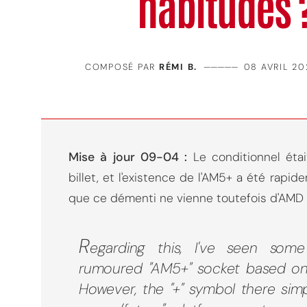
habitudes 
COMPOSÉ PAR
RÉMI B.
—————
08 AVRIL 20
Mise à jour 09-04 :
Le conditionnel éta
billet, et l'existence de l'AM5+ a été rap
que ce démenti ne vienne toutefois d'AMD 
R
egarding this, I've seen some
rumoured "AM5+" socket based on
However, the "+" symbol there sim