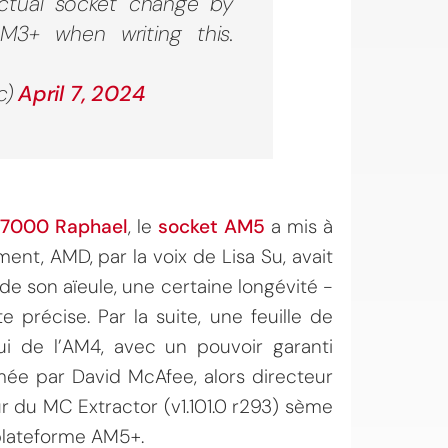
actual socket change by
3+ when writing this.
c)
April 7, 2024
 7000 Raphael
, le
socket AM5
a mis à
ment, AMD, par la voix de Lisa Su, avait
r de son aïeule, une certaine longévité -
 précise. Par la suite, une feuille de
ui de l’AM4, avec un pouvoir garanti
rmée par David McAfee, alors directeur
r du MC Extractor (v1.101.0 r293) sème
e plateforme AM5+.