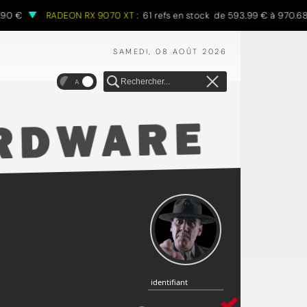
RADEON RX 9070 XT :
61 refs en stock de 593.99 € à 970.68 €
SAMEDI, 08 AOÛT 2026
A
identifiant
identifiant