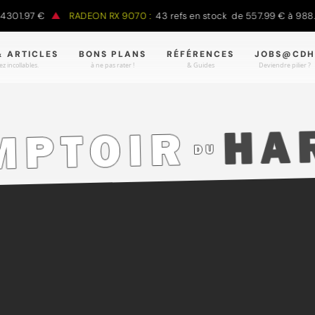
.97 €
RADEON RX 9070 :
43 refs en stock de 557.99 € à 988.90 €
& ARTICLES
BONS PLANS
RÉFÉRENCES
JOBS@CDH
z incollables.
à ne pas rater !
& Guides
Deviendre pilier ?