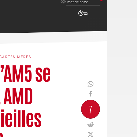
mot
mot de passe
de
passe
CARTES MÈRES
l’AM5 se
, AMD
7
ieilles