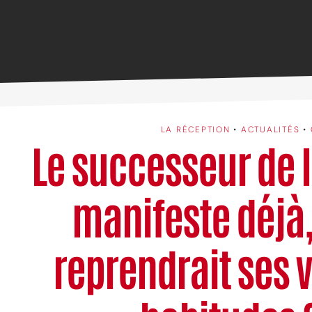
LA RÉCEPTION
•
ACTUALITÉS
•
Le successeur de 
manifeste déjà
reprendrait ses v