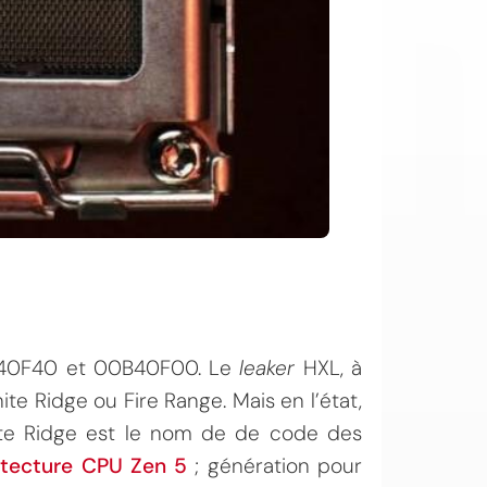
0B40F40 et 00B40F00. Le
leaker
HXL, à
te Ridge ou Fire Range. Mais en l’état,
ite Ridge est le nom de de code des
itecture CPU Zen 5
; génération pour